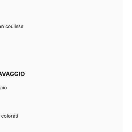
n coulisse
LAVAGGIO
scio
 colorati