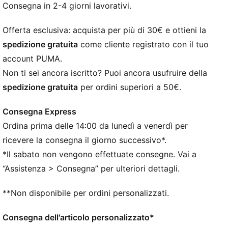
DETTAGLI
Consegna in 2-4 giorni lavorativi.
Vestibilità regolare
Maniche lunghe
Offerta esclusiva: acquista per più di 30€ e ottieni la
Cappuccio regolabile con coulisse
spedizione gratuita
come cliente registrato con il tuo
Fondo e polsini a coste
account PUMA.
Tasche a marsupio
Non ti sei ancora iscritto? Puoi ancora usufruire della
Loghi PUMA
spedizione gratuita
per ordini superiori a 50€.
Consegna Express
Ordina prima delle 14:00 da lunedì a venerdì per
ricevere la consegna il giorno successivo*.
*Il sabato non vengono effettuate consegne. Vai a
“Assistenza > Consegna” per ulteriori dettagli.
**Non disponibile per ordini personalizzati.
Consegna dell'articolo personalizzato*