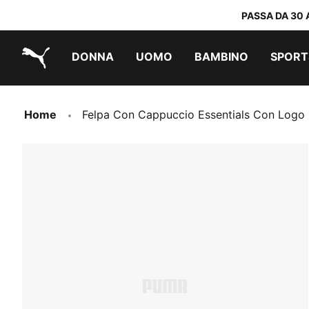
PASSA DA 30 
DONNA
UOMO
BAMBINO
SPORT
PUMA.com
PUMA x TRANSFORMERS
PUMA x DORA THE EXPLORER
Scarpe facili da indossare
Sneakers a meno di 60 CHF
Sneakers a meno di 30 CHF
Home
Felpa Con Cappuccio Essentials Con Logo 