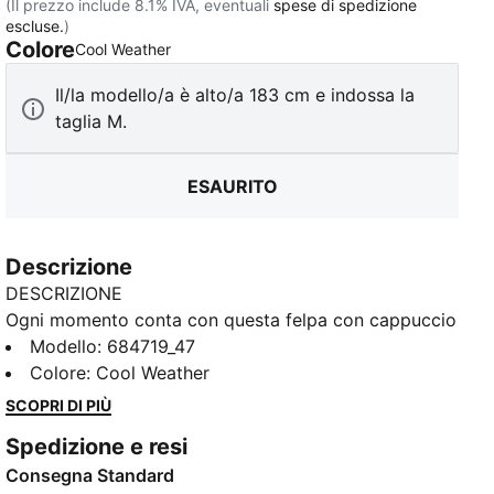
(Il prezzo include 8.1% IVA, eventuali
spese di spedizione
escluse.
)
Colore
:
Esaurito
Cool Weather
Il/la modello/a è alto/a 183 cm e indossa la
taglia M.
ESAURITO
Descrizione
DESCRIZIONE
Ogni momento conta con questa felpa con cappuccio
dinamica. Dotata del logo PUMA n. 1 ricamato, di un
Modello
:
684719_47
cappuccio regolabile e di polsini e orlo a coste, è
Colore
:
Cool Weather
perfetta per rilassarsi a casa o per le attività casual.
SCOPRI DI PIÙ
Stile unico, con PUMA.
Spedizione e resi
CARATTERISTICHE + VANTAGGI
Consegna Standard
Con almeno il 50% di materiale riciclato