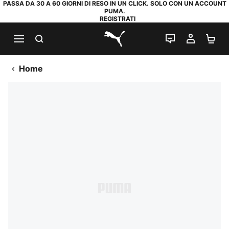
PASSA DA 30 A 60 GIORNI DI RESO IN UN CLICK. SOLO CON UN ACCOUNT
PUMA.
REGISTRATI
RICERCA
CHAT
IL MIO
CA
PUMA.com
Home