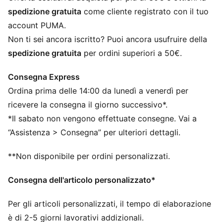
Prodotto con licenza ufficiale
spedizione gratuita
come cliente registrato con il tuo
Cappellino da baseball con visiera curva
account PUMA.
Forma a 5 pannelli
Non ti sei ancora iscritto? Puoi ancora usufruire della
Chiusura regolabile con clip in metallo per una
spedizione gratuita
per ordini superiori a 50€.
vestibilità personalizzata
Pannello frontale strutturato
Consegna Express
Logo PUMA Cat ricamato sul lato
Ordina prima delle 14:00 da lunedì a venerdì per
ricevere la consegna il giorno successivo*.
*Il sabato non vengono effettuate consegne. Vai a
“Assistenza > Consegna” per ulteriori dettagli.
**Non disponibile per ordini personalizzati.
Consegna dell'articolo personalizzato*
Per gli articoli personalizzati, il tempo di elaborazione
è di 2-5 giorni lavorativi addizionali.