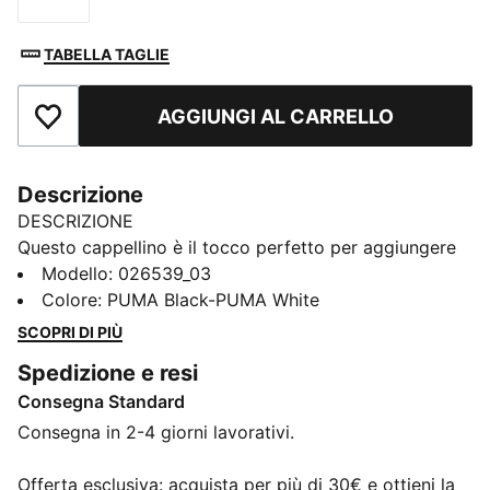
TABELLA TAGLIE
AGGIUNGI AL CARRELLO
Aggiungi ai Preferiti
Descrizione
DESCRIZIONE
Questo cappellino è il tocco perfetto per aggiungere
un pizzico di spirito di squadra a qualsiasi outfit. Con i
Modello
:
026539_03
colori del tuo club ben in vista, ti permette di mostrare
Colore
:
PUMA Black-PUMA White
la tua fedeltà ovunque tu sia. Che tu stia allo stadio, in
SCOPRI DI PIÙ
giro per la città o semplicemente godendoti una
Spedizione e resi
giornata di sole, questo accessorio unisce comfort e
Consegna Standard
stile, per rappresentare la tua squadra con orgoglio.
CARATTERISTICHE + VANTAGGI
Consegna in 2-4 giorni lavorativi.
Con almeno il 20% di materiale riciclato
DETTAGLI
Offerta esclusiva: acquista per più di 30€ e ottieni la