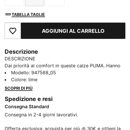
TABELLA TAGLIE
AGGIUNGI AL CARRELLO
Aggiungi ai Preferiti
Descrizione
DESCRIZIONE
Dai priorità al comfort in queste calze PUMA. Hanno
una sensazione morbida contro la pelle per portare
Modello
:
947568_05
facilità alle tue attività quotidiane. Una cucitura piatta
Colore
:
lime
aiuta a ridurre le irritazioni in modo da poter rimanere
SCOPRI DI PIÙ
nella tua zona di comfort.
Spedizione e resi
DETTAGLI
Consegna Standard
Stile confortevole
Cucitura piatta in punta
Consegna in 2-4 giorni lavorativi.
Loghi PUMA
Un must-have per tutti i giorni
Offerta esclusiva: acquista per più di 30€ e ottieni la