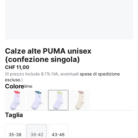
Calze alte PUMA unisex
(confezione singola)
CHF 11,00
(Il prezzo include 8.1% IVA, eventuali
spese di spedizione
escluse.
)
Colore
lime
white / flame orange
petrol green
lime
beige
Taglia
35-38
39-42
43-46
Taglia
Taglia
Taglia