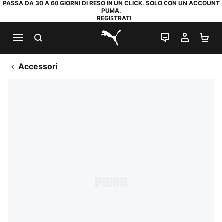
PASSA DA 30 A 60 GIORNI DI RESO IN UN CLICK. SOLO CON UN ACCOUNT
PUMA.
REGISTRATI
RICERCA
CHAT
IL MIO
CA
PUMA.com
Accessori