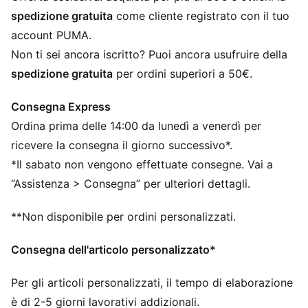
Confezione singola
spedizione gratuita
come cliente registrato con il tuo
85% Cotone, 13% Poliestere, 1% Elastan, 1%
account PUMA.
Poliammide
Non ti sei ancora iscritto? Puoi ancora usufruire della
spedizione gratuita
per ordini superiori a 50€.
Consegna Express
Ordina prima delle 14:00 da lunedì a venerdì per
ricevere la consegna il giorno successivo*.
*Il sabato non vengono effettuate consegne. Vai a
“Assistenza > Consegna” per ulteriori dettagli.
**Non disponibile per ordini personalizzati.
Consegna dell'articolo personalizzato*
Per gli articoli personalizzati, il tempo di elaborazione
è di 2-5 giorni lavorativi addizionali.