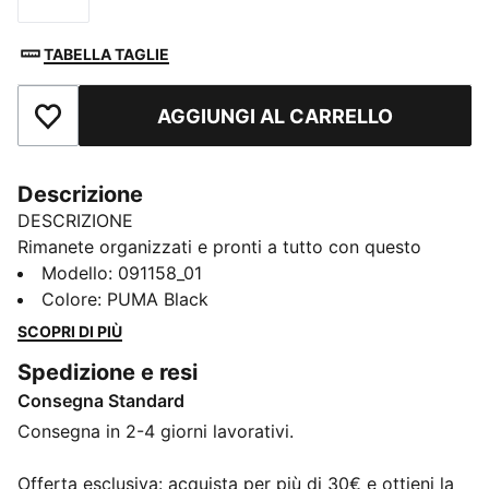
TABELLA TAGLIE
AGGIUNGI AL CARRELLO
Aggiungi ai Preferiti
Descrizione
DESCRIZIONE
Rimanete organizzati e pronti a tutto con questo
versatile borsone sportivo. Caratterizzato da più
Modello
:
091158_01
scomparti, una tracolla imbottita e una costruzione
Colore
:
PUMA Black
resistente, è il tuo compagno perfetto per le
SCOPRI DI PIÙ
avventure quotidiane. Abbraccia lo spirito PUMA e
Spedizione e resi
continua ad andare avanti.
Consegna Standard
CARATTERISTICHE + VANTAGGI
Con almeno il 50% di materiale riciclato
Consegna in 2-4 giorni lavorativi.
DETTAGLI
Scomparto principale con zip bidirezionale
Offerta esclusiva: acquista per più di 30€ e ottieni la