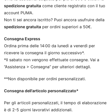
Uno scomparto laterale con zip
spedizione gratuita
come cliente registrato con il tuo
Una tasca laterale piatta con zip
account PUMA.
Tasca laterale a rete
Non ti sei ancora iscritto? Puoi ancora usufruire della
Dimensioni: L 51 cm / P 25 cm / A 28 cm
spedizione gratuita
per ordini superiori a 50€.
Capacità: 35L
Loghi PUMA
Consegna Express
Ordina prima delle 14:00 da lunedì a venerdì per
ricevere la consegna il giorno successivo*.
*Il sabato non vengono effettuate consegne. Vai a
“Assistenza > Consegna” per ulteriori dettagli.
**Non disponibile per ordini personalizzati.
Consegna dell'articolo personalizzato*
Per gli articoli personalizzati, il tempo di elaborazione
è di 2-5 giorni lavorativi addizionali.