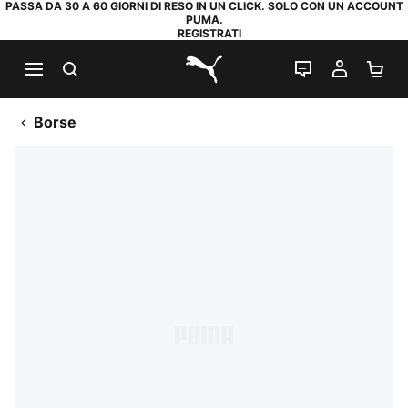
PASSA DA 30 A 60 GIORNI DI RESO IN UN CLICK. SOLO CON UN ACCOUNT
PUMA.
REGISTRATI
RICERCA
CHAT
IL MIO
CA
PUMA.com
Borse