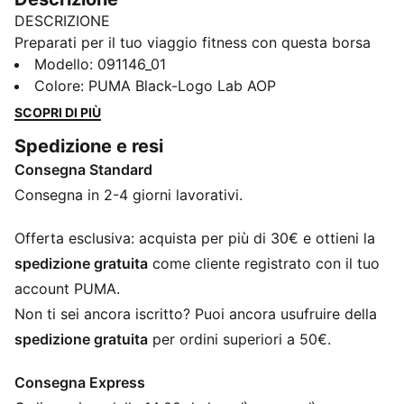
DESCRIZIONE
Preparati per il tuo viaggio fitness con questa borsa
sportiva compatta ma spaziosa. Caratterizzato da più
Modello
:
091146_01
scomparti, tracolla regolabile e un pannello inferiore
Colore
:
PUMA Black-Logo Lab AOP
resistente, è perfetto per il tuo stile di vita attivo.
SCOPRI DI PIÙ
Rimani organizzato e mostra il tuo orgoglio PUMA.
Spedizione e resi
CARATTERISTICHE + VANTAGGI
Consegna Standard
Con almeno il 50% di materiale riciclato
DETTAGLI
Consegna in 2-4 giorni lavorativi.
Scomparto principale con zip bidirezionale
Scomparto laterale con zip e inserto per scarpe
Offerta esclusiva: acquista per più di 30€ e ottieni la
Una tasca laterale piatta con zip
spedizione gratuita
come cliente registrato con il tuo
Tasca laterale a rete
account PUMA.
Dimensioni: L 62 cm / P 29 cm / A 31 cm
Non ti sei ancora iscritto? Puoi ancora usufruire della
Capacità: 58L
spedizione gratuita
per ordini superiori a 50€.
Loghi PUMA
Consegna Express