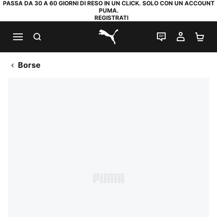
PASSA DA 30 A 60 GIORNI DI RESO IN UN CLICK. SOLO CON UN ACCOUNT
PUMA.
REGISTRATI
RICERCA
CHAT
IL MIO
CA
PUMA.com
Borse