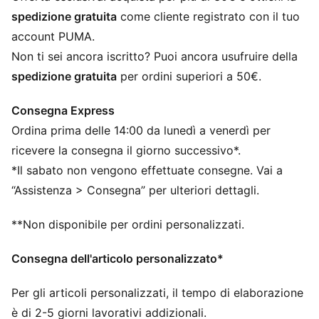
Prodotto con licenza ufficiale
spedizione gratuita
come cliente registrato con il tuo
Berretto a coste in maglia
account PUMA.
Design double face
Non ti sei ancora iscritto? Puoi ancora usufruire della
Logo PUMA Cat ricamato sulla tesa laterale
spedizione gratuita
per ordini superiori a 50€.
Stemma del club come etichetta tessuta sulla tesa
anteriore
Consegna Express
Ordina prima delle 14:00 da lunedì a venerdì per
ricevere la consegna il giorno successivo*.
*Il sabato non vengono effettuate consegne. Vai a
“Assistenza > Consegna” per ulteriori dettagli.
**Non disponibile per ordini personalizzati.
Consegna dell'articolo personalizzato*
Per gli articoli personalizzati, il tempo di elaborazione
è di 2-5 giorni lavorativi addizionali.