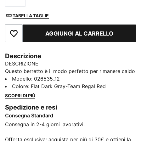
TABELLA TAGLIE
AGGIUNGI AL CARRELLO
Aggiungi ai Preferiti
Descrizione
DESCRIZIONE
Questo berretto è il modo perfetto per rimanere caldo
e accogliente mentre rappresenti la tua squadra.
Modello
:
026535_12
Progettato per stile e comfort, mostra con orgoglio i
Colore
:
Flat Dark Gray-Team Regal Red
colori del tuo club, così puoi supportarlo tutto l’anno.
SCOPRI DI PIÙ
Che tu stia tifando dagli spalti o affrontando il freddo,
Spedizione e resi
questo berretto assicura che la tua fedeltà sia sempre
Consegna Standard
in mostra, indipendentemente dal tempo.
CARATTERISTICHE + VANTAGGI
Consegna in 2-4 giorni lavorativi.
Creato con almeno il 50% di materiale riciclato
DETTAGLI
Offerta esclusiva: acquista per più di 30€ e ottieni la