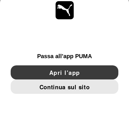
MAGGIORI INFORMAZIONI
OTTIENI TUTTI GLI AGGIORNAMENTI
SCOPRI ORA
SWITZERLAND
YouTube
Twitter
Pinterest
Instagram
Facebo
© PUMA EUROPE GMBH, 2026. TUTTI I DIRITTI RISERVATI
DATI AZIENDALI E LEGALI