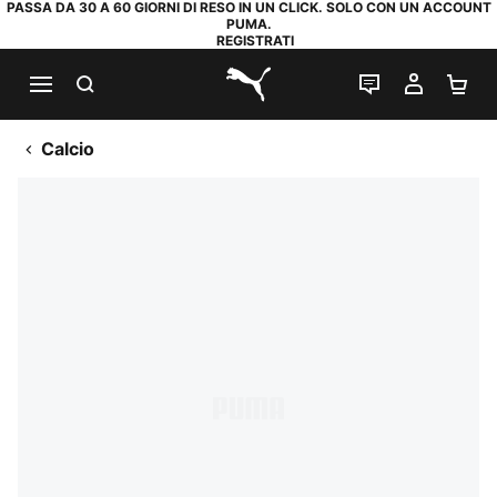
PASSA DA 30 A 60 GIORNI DI RESO IN UN CLICK. SOLO CON UN ACCOUNT
PUMA.
REGISTRATI
RICERCA
CHAT
IL MIO
CA
PUMA.com
Calcio