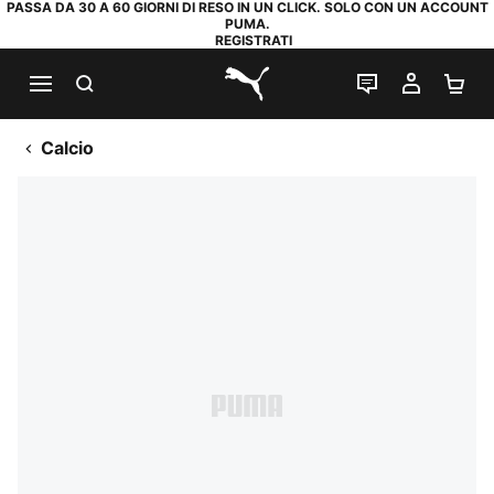
PASSA DA 30 A 60 GIORNI DI RESO IN UN CLICK. SOLO CON UN ACCOUNT
PUMA.
REGISTRATI
RICERCA
CHAT
IL MIO
CA
PUMA.com
Calcio