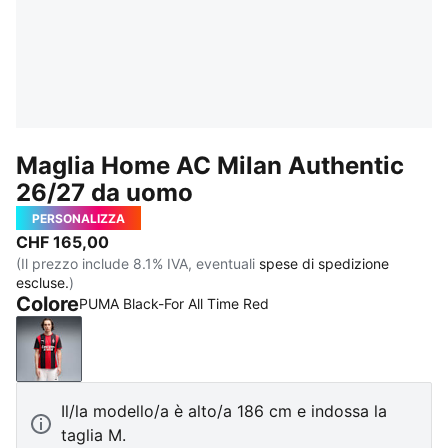
Maglia Home AC Milan Authentic
26/27 da uomo
PERSONALIZZA
CHF 165,00
(Il prezzo include 8.1% IVA, eventuali
spese di spedizione
escluse.
)
Colore
PUMA Black-For All Time Red
PUMA Black-For All Time Red
Il/la modello/a è alto/a 186 cm e indossa la
taglia M.