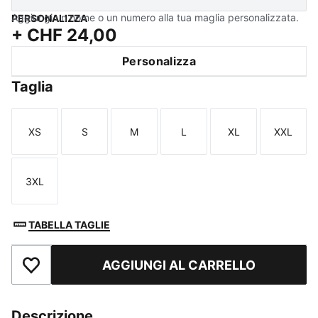
Aggiungi un nome o un numero alla tua maglia personalizzata.
PERSONALIZZA
+
CHF 24,00
Personalizza
Taglia
XS
S
M
L
XL
XXL
Taglia
Taglia
Taglia
Taglia
Taglia
Taglia
3XL
Taglia
TABELLA TAGLIE
AGGIUNGI AL CARRELLO
Aggiungi ai Preferiti
Descrizione