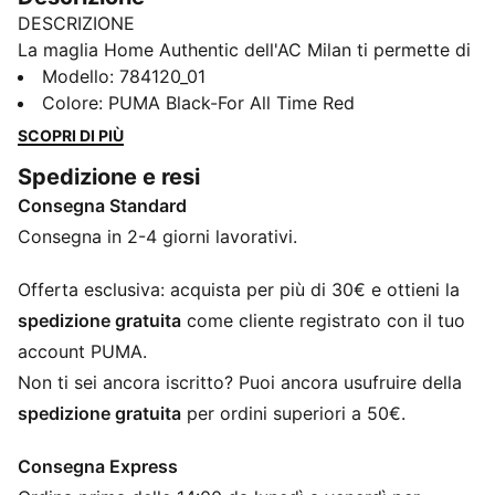
DESCRIZIONE
La maglia Home Authentic dell'AC Milan ti permette di
portare l'orgoglio per il club il giorno della partita. È
Modello
:
784120_01
realizzata con la stessa vestibilità professionale e la
Colore
:
PUMA Black-For All Time Red
stessa tecnologia utilizzata dai giocatori in campo.
SCOPRI DI PIÙ
Indossala e porta con te il cuore del club.
Spedizione e resi
CARATTERISTICHE + VANTAGGI
Consegna Standard
GESTIONE DELL’UMIDITÀ: la tecnologia dryCELL di
PUMA assorbe l’umidità e il sudore e ti mantiene
Consegna in 2-4 giorni lavorativi.
sempre asciutto e a tuo agio
Creato con almeno il 50% di materiale riciclato
Offerta esclusiva: acquista per più di 30€ e ottieni la
DETTAGLI
spedizione gratuita
come cliente registrato con il tuo
Progettato per: Calcio
account PUMA.
Vestibilità Pro
Non ti sei ancora iscritto? Puoi ancora usufruire della
Lunghezza: Regolare
spedizione gratuita
per ordini superiori a 50€.
Collo: Girocollo
Materiale principale: Dobby
Consegna Express
Maniche corte