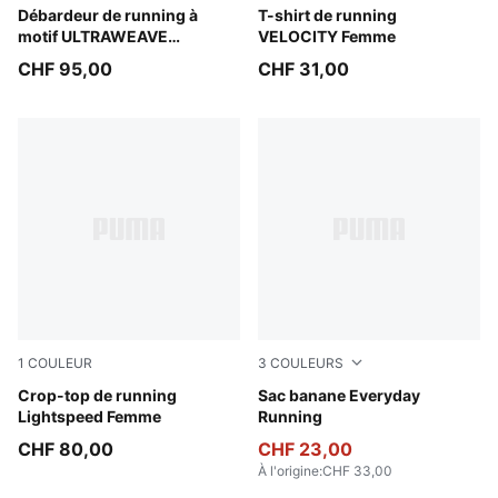
Inky Depths
Débardeur de running à
Light Lavender
T-shirt de running
motif ULTRAWEAVE
VELOCITY Femme
Lightspeed Femme
CHF 95,00
CHF 31,00
1
COULEUR
3
COULEURS
Light Lavender
Crop-top de running
Gray Sky
Sac banane Everyday
Lightspeed Femme
Running
CHF 80,00
CHF 23,00
À l'origine
:
CHF 33,00