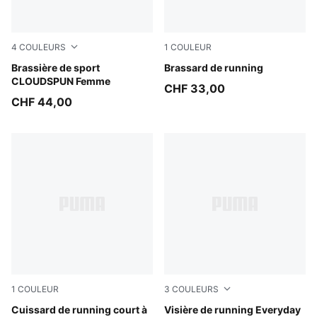
4
COULEURS
1
COULEUR
Misty Pink Heather
Brassière de sport
Puma Black
Brassard de running
CLOUDSPUN Femme
CHF 33,00
CHF 44,00
1
COULEUR
3
COULEURS
Inky Depths
Cuissard de running court à
Puma White
Visière de running Everyday