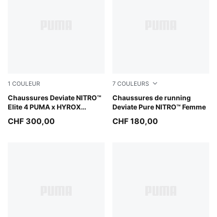
1
COULEUR
7
COULEURS
Pure Pink-Electric Orchid-Deep Plum
Chaussures Deviate NITRO™
PUMA Black-PUMA Silver
Chaussures de running
Elite 4 PUMA x HYROX
Deviate Pure NITRO™ Femme
Femme
CHF 300,00
CHF 180,00