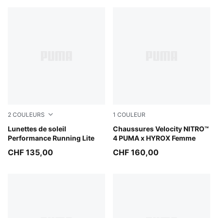
2
COULEURS
1
COULEUR
BLACK-BLACK-SMOKE
Lunettes de soleil
Lucite-Pure Pink-Deep Plum
Chaussures Velocity NITRO™
Performance Running Lite
4 PUMA x HYROX Femme
CHF 135,00
CHF 160,00