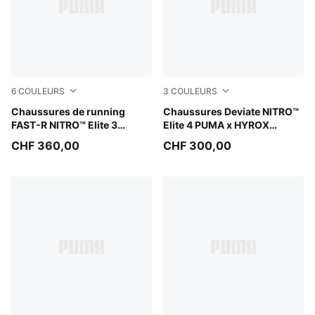
6
COULEURS
3
COULEURS
Ultra Red-Inky Depths-PUMA White
Chaussures de running
Intense Mint-Light Lavender
Chaussures Deviate NITRO™
FAST-R NITRO™ Elite 3
Elite 4 PUMA x HYROX
Femme
Femme
CHF 360,00
CHF 300,00