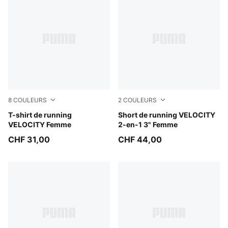
8
COULEURS
2
COULEURS
Inky Depths
T-shirt de running
Light Lavender
Short de running VELOCITY
VELOCITY Femme
2-en-1 3" Femme
CHF 31,00
CHF 44,00