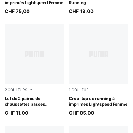
imprimés Lightspeed Femme
Running
CHF 75,00
CHF 19,00
2
COULEURS
1
COULEUR
black
Lot de 2 paires de
Inky Depths
Crop-top de running à
chaussettes basses
imprimés Lightspeed Femme
unisexes avec rayure
CHF 11,00
CHF 85,00
traditionnelle PUMA