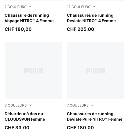
2
COULEURS
12
COULEURS
Silver Fog-Light Lavender-Ultra Red
Chaussure de running
PUMA White-Light Lavender
Chaussures de running
Voyage NITRO™ 4 Femme
Deviate NITRO™ 4 Femme
CHF 180,00
CHF 205,00
3
COULEURS
7
COULEURS
Puma White
Débardeur à dos nu
Rich Cocoa-PUMA Black
Chaussures de running
CLOUDSPUN Femme
Deviate Pure NITRO™ Femme
CHF 33,00
CHF 180,00