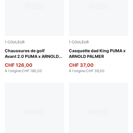
1
COULEUR
1
COULEUR
PUMA White-Forest Green
Chaussures de golf
Alpine Snow-Forest Green
Casquette dad King PUMA x
Avant 2.0 PUMA x ARNOLD
ARNOLD PALMER
PALMER Homme
CHF 126,00
CHF 37,00
À l'origine
:
CHF 180,00
À l'origine
:
CHF 39,00