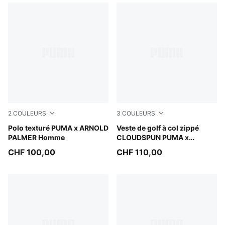
2
COULEURS
3
COULEURS
Rose Glow
Polo texturé PUMA x ARNOLD
Deep Navy
Veste de golf à col zippé
PALMER Homme
CLOUDSPUN PUMA x
ARNOLD PALMER Homme
CHF 100,00
CHF 110,00