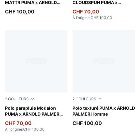
MATTR PUMA x ARNOLD
CLOUDSPUN PUMA x
PALMER Homme
ARNOLD PALMER Homme
CHF 100,00
CHF 70,00
À l'origine
:
CHF 100,00
2
COULEURS
2
COULEURS
Forest Green
Polo parapluie Modalon
Alpine Snow
Polo texturé PUMA x ARNOLD
PUMA x ARNOLD PALMER
PALMER Homme
Homme
CHF 70,00
CHF 100,00
À l'origine
:
CHF 100,00