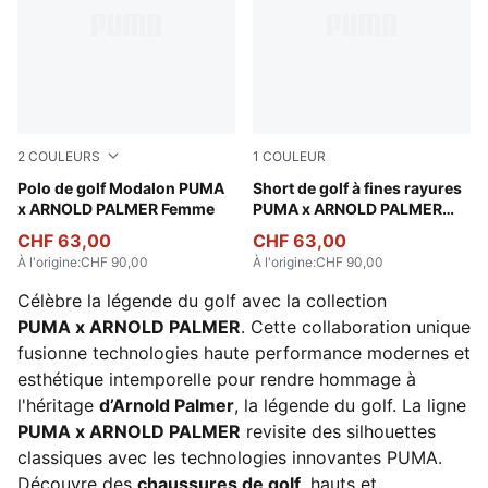
2
COULEURS
1
COULEUR
Alpine Snow
Polo de golf Modalon PUMA
Alpine Snow
Short de golf à fines rayures
x ARNOLD PALMER Femme
PUMA x ARNOLD PALMER
Femme
CHF 63,00
CHF 63,00
À l'origine
:
CHF 90,00
À l'origine
:
CHF 90,00
Célèbre la légende du golf avec la collection
PUMA x ARNOLD PALMER
. Cette collaboration unique
fusionne technologies haute performance modernes et
esthétique intemporelle pour rendre hommage à
l'héritage
d’Arnold Palmer
, la légende du golf. La ligne
PUMA x ARNOLD PALMER
revisite des silhouettes
classiques avec les technologies innovantes PUMA.
Découvre des
chaussures de golf
, hauts et