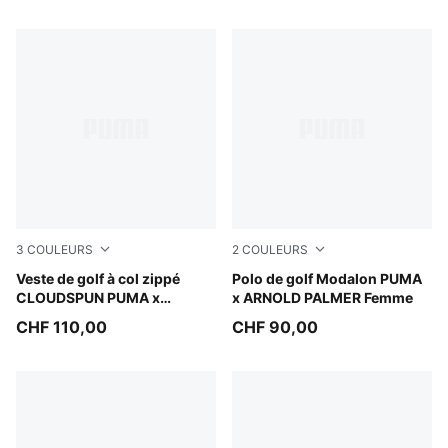
3
COULEURS
2
COULEURS
Alpine Snow
Veste de golf à col zippé
Lemon Butter
Polo de golf Modalon PUMA
CLOUDSPUN PUMA x
x ARNOLD PALMER Femme
ARNOLD PALMER Homme
CHF 110,00
CHF 90,00