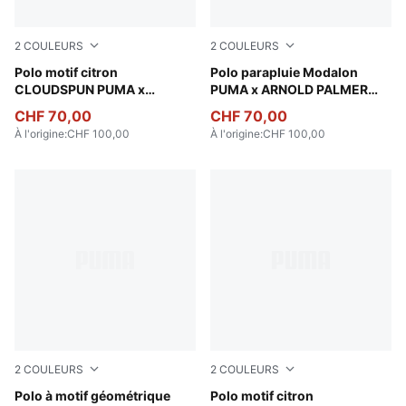
2
COULEURS
2
COULEURS
Alpine Snow
Polo motif citron
Jasmine Flower
Polo parapluie Modalon
CLOUDSPUN PUMA x
PUMA x ARNOLD PALMER
ARNOLD PALMER Homme
Homme
CHF 70,00
CHF 70,00
À l'origine
:
CHF 100,00
À l'origine
:
CHF 100,00
2
COULEURS
2
COULEURS
Alpine Snow-Rose Glow
Polo à motif géométrique
Deep Navy
Polo motif citron