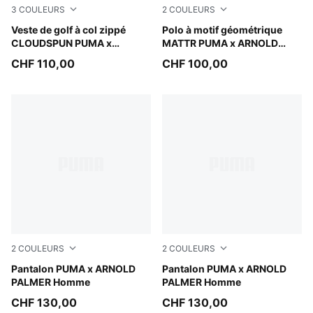
3
COULEURS
2
COULEURS
Rose Glow
Veste de golf à col zippé
Deep Navy-Lemon Butter
Polo à motif géométrique
CLOUDSPUN PUMA x
MATTR PUMA x ARNOLD
ARNOLD PALMER Homme
PALMER Homme
CHF 110,00
CHF 100,00
2
COULEURS
2
COULEURS
Deep Navy
Pantalon PUMA x ARNOLD
Alpine Snow
Pantalon PUMA x ARNOLD
PALMER Homme
PALMER Homme
CHF 130,00
CHF 130,00