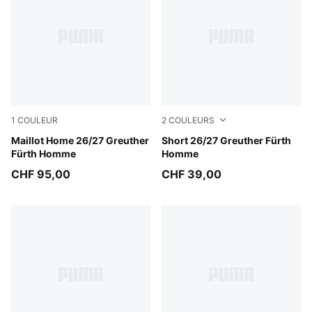
1
COULEUR
2
COULEURS
Sugared Almond-Alpine Snow
Maillot Home 26/27 Greuther
Power Green-Sugared Almo
Short 26/27 Greuther Fürth
Fürth Homme
Homme
CHF 95,00
CHF 39,00