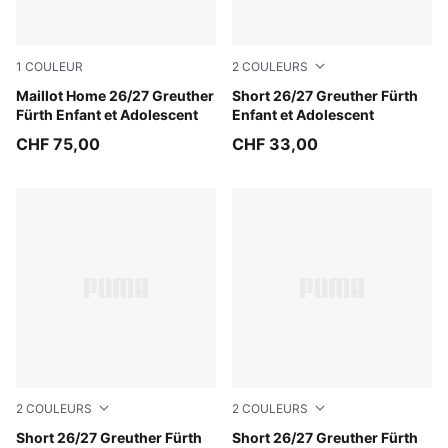
1
COULEUR
2
COULEURS
Sugared Almond-Alpine Snow
Maillot Home 26/27 Greuther
Power Green-Sugared Almo
Short 26/27 Greuther Fürth
Fürth Enfant et Adolescent
Enfant et Adolescent
CHF 75,00
CHF 33,00
2
COULEURS
2
COULEURS
Sugared Almond-Power Green
Short 26/27 Greuther Fürth
Sugared Almond-Power Gre
Short 26/27 Greuther Fürth