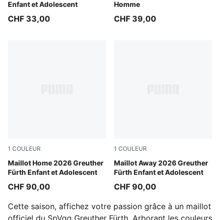
Enfant et Adolescent
Homme
CHF 33,00
CHF 39,00
1
COULEUR
1
COULEUR
PUMA White-Fast Green
Maillot Home 2026 Greuther
Sport Green-PUMA White
Maillot Away 2026 Greuther
Fürth Enfant et Adolescent
Fürth Enfant et Adolescent
CHF 90,00
CHF 90,00
Cette saison, affichez votre passion grâce à un maillot
officiel du SpVgg Greuther Fürth. Arborant les couleurs