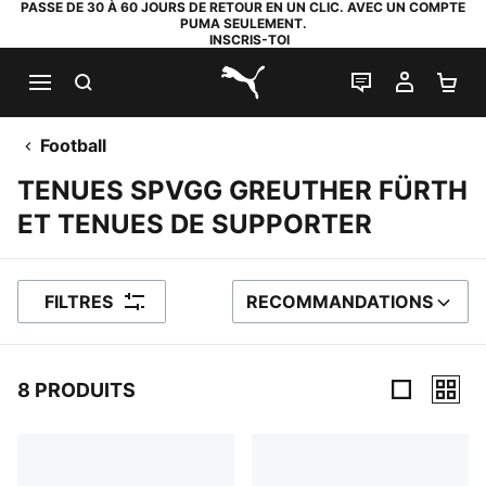
PASSE DE 30 À 60 JOURS DE RETOUR EN UN CLIC. AVEC UN COMPTE
PUMA SEULEMENT.
INSCRIS-TOI
RECHERCHE
LIVE CHAT
MON C
PA
PUMA.com
Football
TENUES SPVGG GREUTHER FÜRTH
ET TENUES DE SUPPORTER
FILTRES
RECOMMANDATIONS
TRIER PAR
8 PRODUITS
8 PRODUITS