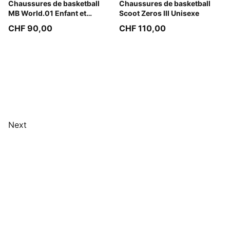
PUMA Black-Lemon Crush
Chaussures de basketball
Puma White
Chaussures de basketball
MB World.01 Enfant et
Scoot Zeros III Unisexe
Adolescent
CHF 90,00
CHF 110,00
Next