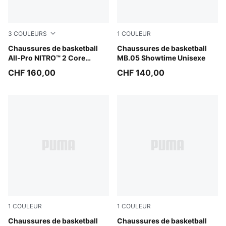
3
COULEURS
1
COULEUR
PUMA Black-Intense Mint-PUMA Silver
Chaussures de basketball
Poison Pink-Ultra Blue-Yello
Chaussures de basketball
All-Pro NITRO™ 2 Core
MB.05 Showtime Unisexe
Unisexe
CHF 160,00
CHF 140,00
1
COULEUR
1
COULEUR
Poison Pink-Bright Aqua-Lime Squeeze
Chaussures de basketball
Poison Pink-Ultra Blue-Lime
Chaussures de basketball