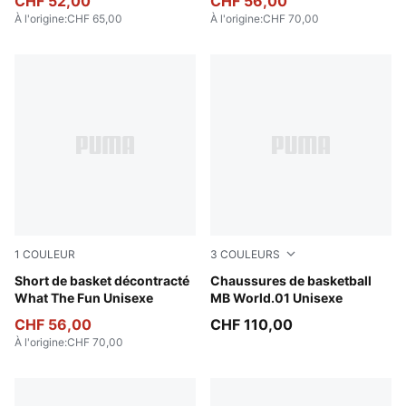
CHF 52,00
CHF 56,00
À l'origine
:
CHF 65,00
À l'origine
:
CHF 70,00
1
COULEUR
3
COULEURS
Alpine Snow
Short de basket décontracté
PUMA Black-Lemon Crush
Chaussures de basketball
What The Fun Unisexe
MB World.01 Unisexe
CHF 56,00
CHF 110,00
À l'origine
:
CHF 70,00