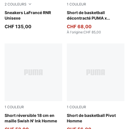
2
COULEURS
1
COULEUR
Ultra Blue-Sea Glass
Sneakers LaFrancé RNR
PUMA Black-AOP
Short de basketball
Unisexe
décontracté PUMA x
POKÉMON Mewtwo Homme
CHF 135,00
CHF 68,00
À l'origine
:
CHF 85,00
1
COULEUR
1
COULEUR
PUMA Black-AOP
Short réversible 18 cm en
Puma Black
Short de basketball Pivot
maille Swish N' Ink Homme
Homme