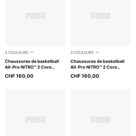
3
COULEURS
3
COULEURS
Gray Echo-PUMA White-PUMA Silver
Chaussures de basketball
Lime Squeeze-Ultra Red-Ultr
Chaussures de basketball
All-Pro NITRO™ 2 Core
All-Pro NITRO™ 2 Core
Unisexe
Unisexe
CHF 160,00
CHF 160,00