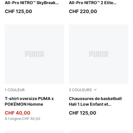
All-Pro NITRO™ SkyBreak
All-Pro NITRO™ 2 Elite
Unisexe
Unisexe
CHF 125,00
CHF 220,00
1
COULEUR
3
COULEURS
PUMA Team Royal
T-shirt oversize PUMA x
Fresh Mint-Green Moon
Chaussures de basketball
POKÉMON Homme
Hali 1 Low Enfant et
Adolescent
CHF 40,00
CHF 125,00
À l'origine
:
CHF 50,00