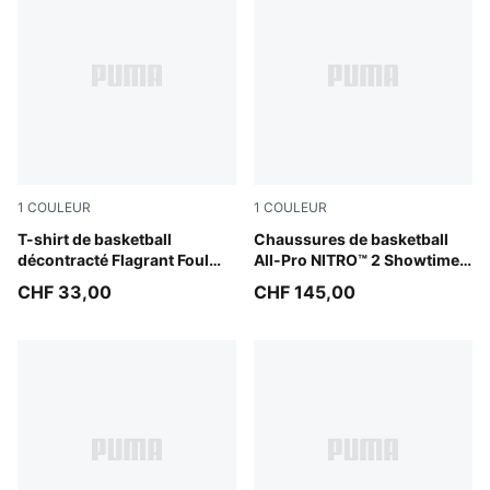
1
COULEUR
1
COULEUR
Puma White
T-shirt de basketball
Poison Pink-Bright Aqua-Li
Chaussures de basketball
décontracté Flagrant Foul
All-Pro NITRO™ 2 Showtime
Homme
Unisexe
CHF 33,00
CHF 145,00