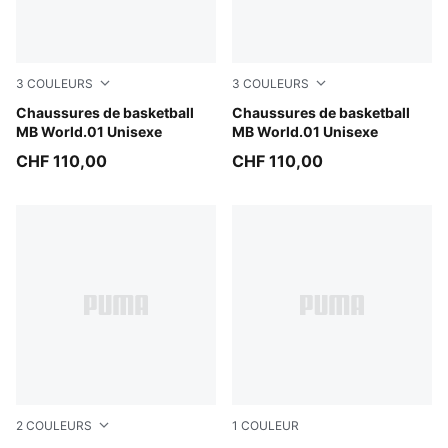
3
COULEURS
3
COULEURS
PUMA White-Silver Mist
Chaussures de basketball
Bright Aqua-Team Violet
Chaussures de basketball
MB World.01 Unisexe
MB World.01 Unisexe
CHF 110,00
CHF 110,00
2
COULEURS
1
COULEUR