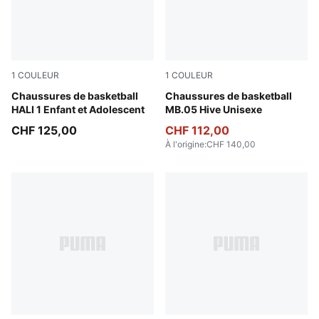
1
COULEUR
1
COULEUR
Mustard Seed-Sea Kelp
Chaussures de basketball
Bright Aqua-Pure Magenta
Chaussures de basketball
HALI 1 Enfant et Adolescent
MB.05 Hive Unisexe
CHF 125,00
CHF 112,00
À l'origine
:
CHF 140,00