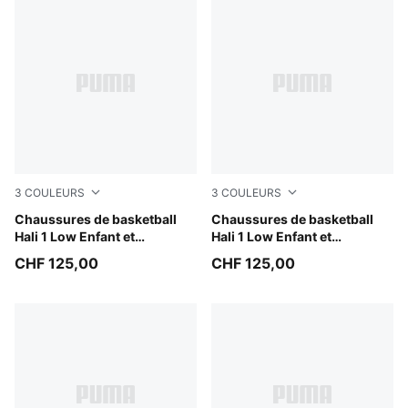
3
COULEURS
3
COULEURS
PUMA White-Vibrant Silver
Chaussures de basketball
Cobalt Glaze-Zen Blue
Chaussures de basketball
Hali 1 Low Enfant et
Hali 1 Low Enfant et
Adolescent
Adolescent
CHF 125,00
CHF 125,00