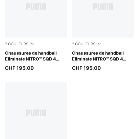
2
COULEURS
2
COULEURS
PUMA White-PUMA Silver
Chaussures de handball
Green Terrain-Fizzy Light-
Chaussures de handball
Eliminate NITRO™ SQD 4
Eliminate NITRO™ SQD 4
Unisexe
Unisexe
CHF 195,00
CHF 195,00