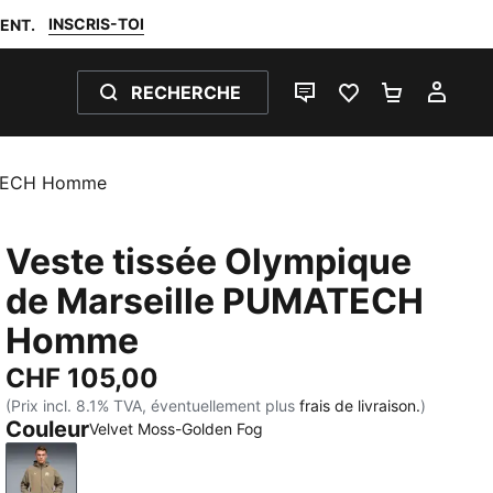
INSCRIS-TOI
ENT.
RECHERCHE
LIVE CHAT
FAVORIS 0
PANIER 0
MON
MATECH Homme
Veste tissée Olympique
de Marseille PUMATECH
Homme
CHF 105,00
(Prix incl. 8.1% TVA, éventuellement plus
frais de livraison.
)
Couleur
Velvet Moss-Golden Fog
Velvet Moss-Golden Fog