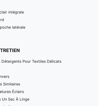
lair intégrale
ard
poche latérale
TRETIEN
 Détergents Pour Textiles Délicats
nvers
 Similaires
tures Éclairs
 Un Sac À Linge