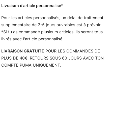
Manches longues
Livraison d'article personnalisé*
Fermeture : Fermeture éclair intégrale
Longueur : Veste standard
Pour les articles personnalisés, un délai de traitement
Poches : Poche zippée, poche latérale
supplémentaire de 2-5 jours ouvrables est à prévoir.
Logos du club et PUMA
*Si tu as commandé plusieurs articles, ils seront tous
livrés avec l'article personnalisé.
LIVRAISON GRATUITE
POUR LES COMMANDES DE
PLUS DE 40€. RETOURS SOUS 60 JOURS AVEC TON
COMPTE PUMA UNIQUEMENT.