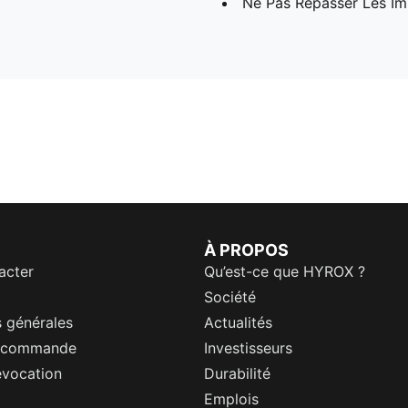
Ne Pas Repasser Les I
À PROPOS
acter
Qu’est-ce que HYROX ?
Société
 générales
Actualités
a commande
Investisseurs
évocation
Durabilité
Emplois