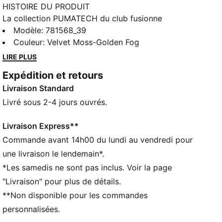
HISTOIRE DU PRODUIT
La collection PUMATECH du club fusionne
technologie de pointe et histoire du club. Conçue
Modèle
:
781568_39
pour les fans authentique, elle mise sur des matières
Couleur
:
Velvet Moss-Golden Fog
innovantes et des conceptions ingénieuses pour offrir
LIRE PLUS
des performances optimales. Confort, performance
Expédition et retours
et style assurés. Pour t’entraîner ou pour soutenir ton
Livraison Standard
équipe, cette ligne tire parti des meilleures
innovations de PUMA. Laisse-toi porter par la soif de
Livré sous 2-4 jours ouvrés.
victoire du club.
CARACTÉRISTIQUES + AVANTAGES
Livraison Express**
windCELL : technologie conçue pour te protéger du
Commande avant 14h00 du lundi au vendredi pour
vent et te maintenir à l’aise pendant tes activités
une livraison le lendemain*.
Confectionné avec un minimum de 50 % de matériaux
*Les samedis ne sont pas inclus. Voir la page
recyclés
"Livraison" pour plus de détails.
DÉTAILS
**Non disponible pour les commandes
Coupe : Décontractée
Matériau principal : Tissage en toile
personnalisées.
Col : Col montant