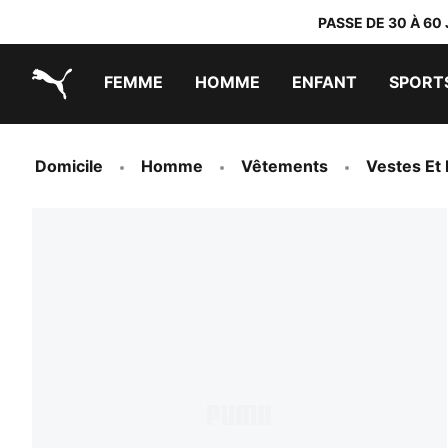
PASSE DE 30 À 60
FEMME
HOMME
ENFANT
SPORT
PUMA.com
PUMA x TRANSFORMERS
PUMA x DORA THE EXPLORER
Chaussures faciles à enfiler
Baskets à moins de 60 CHF
Vêtements à moins de 30 CHF
Domicile
Homme
Vêtements
Vestes Et