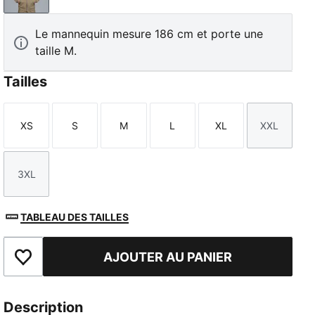
Le mannequin mesure 186 cm et porte une
taille M.
Tailles
XS
S
M
L
XL
XXL
Taille
Taille
Taille
Taille
Taille
Taille
3XL
Taille
TABLEAU DES TAILLES
AJOUTER AU PANIER
Ajouter aux favoris
Description