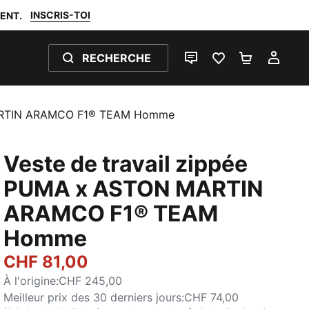
INSCRIS-TOI
ENT.
RECHERCHE
LIVE CHAT
FAVORIS 0
PANIER 0
MON
MARTIN ARAMCO F1® TEAM Homme
Veste de travail zippée
PUMA x ASTON MARTIN
ARAMCO F1® TEAM
Homme
CHF 81,00
À l'origine
:
CHF 245,00
Meilleur prix des 30 derniers jours
:
CHF 74,00