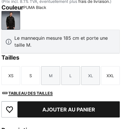
(Prix incl. 8.1% TVA, éventuellement plus
frais de livraison.
)
Couleur
PUMA Black
PUMA Black
Le mannequin mesure 185 cm et porte une
taille M.
Tailles
XS
S
M
L
XL
XXL
Taille
Taille
Taille
Taille
Taille
Taille
TABLEAU DES TAILLES
AJOUTER AU PANIER
Ajouter aux favoris