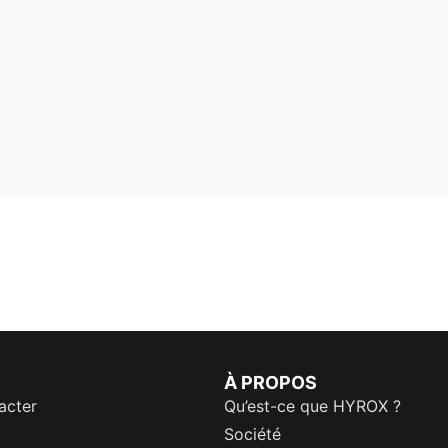
À PROPOS
acter
Qu’est-ce que HYROX ?
Société