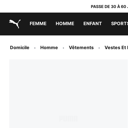
PASSE DE 30 À 60
FEMME
HOMME
ENFANT
SPORT
PUMA.com
PUMA x TRANSFORMERS
PUMA x DORA THE EXPLORER
Chaussures faciles à enfiler
Baskets à moins de 60 CHF
Vêtements à moins de 30 CHF
Domicile
Homme
Vêtements
Vestes Et