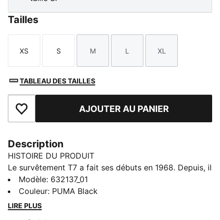
Tailles
XS
S
M
L
XL
Taille
Taille
Taille
Taille
Taille
TABLEAU DES TAILLES
AJOUTER AU PANIER
Ajouter aux favoris
Description
HISTOIRE DU PRODUIT
Le survêtement T7 a fait ses débuts en 1968. Depuis, il
n'a cessé de bousculer les codes établis. Aujourd'hui,
Modèle
:
632137_01
ce modèle s’est imposé comme un incontournable du
Couleur
:
PUMA Black
streetwear, instantanément reconnaissable à sa coupe
LIRE PLUS
classique avec des empiècements fuselés sur les