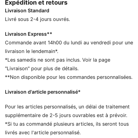
Expédition et retours
côtés et un logo PUMA. Pour la nouvelle saison, PUMA
Livraison Standard
revisite cette silhouette culte avec des détails
recherchés : l’équilibre parfait entre esthétique rétro et
Livré sous 2-4 jours ouvrés.
énergie moderne pour la nouvelle génération.
CARACTÉRISTIQUES + AVANTAGES
Livraison Express**
Confectionné avec un minimum de 20 % de coton
Commande avant 14h00 du lundi au vendredi pour une
recyclé
livraison le lendemain*.
DÉTAILS
*Les samedis ne sont pas inclus. Voir la page
Coupe : Décontractée
"Livraison" pour plus de détails.
Matière principale : Piqué
**Non disponible pour les commandes personnalisées.
Col : col style chemise
Manches longues
Livraison d'article personnalisé*
Fermeture : Fermeture zippée à double sens
Longueur : Veste courte
Pour les articles personnalisés, un délai de traitement
Poches : Poche latérale
Bandes T7 signature de PUMA (7 cm)
supplémentaire de 2-5 jours ouvrables est à prévoir.
*Si tu as commandé plusieurs articles, ils seront tous
livrés avec l'article personnalisé.