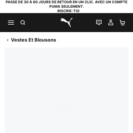
PASSE DE 30 À 60 JOURS DE RETOUR EN UN CLIC. AVEC UN COMPTE
PUMA SEULEMENT.
INSCRIS-TOI
RECHERCHE
LIVE CHAT
MON C
PA
PUMA.com
Vestes Et Blousons