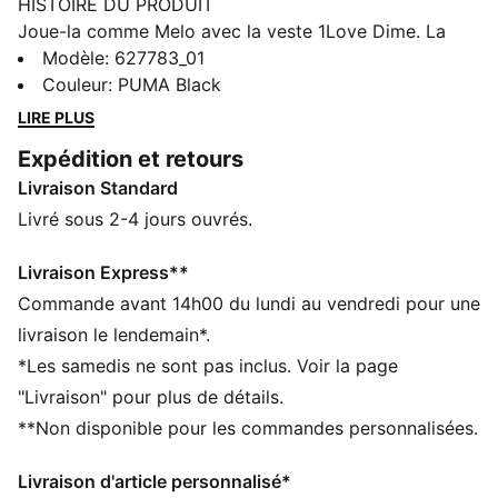
HISTOIRE DU PRODUIT
Joue-la comme Melo avec la veste 1Love Dime. La
coupe oversize et la poche avant te permettent de
Modèle
:
627783_01
jouer comme le meneur all-star. Sans oublier le
Couleur
:
PUMA Black
branding d’une autre planète signé Melo.
LIRE PLUS
CARACTÉRISTIQUES + AVANTAGES
Expédition et retours
Confectionné avec un minimum de 30 % de matériaux
Livraison Standard
recyclés
dryCELL : la technologie PUMA évacue l’humidité du
Livré sous 2-4 jours ouvrés.
corps pour te protéger de la transpiration pendant tes
activités
Livraison Express**
DÉTAILS
Commande avant 14h00 du lundi au vendredi pour une
Coupe régulière
livraison le lendemain*.
310 g/m²
*Les samedis ne sont pas inclus. Voir la page
Col rond
"Livraison" pour plus de détails.
Fermeture éclair intégrale
**Non disponible pour les commandes personnalisées.
Détails brandés PUMA
Livraison d'article personnalisé*