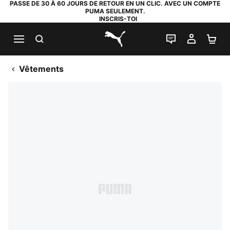
PASSE DE 30 À 60 JOURS DE RETOUR EN UN CLIC. AVEC UN COMPTE
PUMA SEULEMENT.
INSCRIS-TOI
RECHERCHE
LIVE CHAT
MON C
PA
PUMA.com
Vêtements