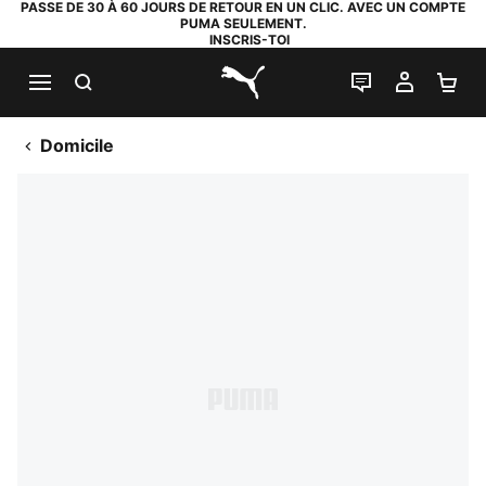
PASSE DE 30 À 60 JOURS DE RETOUR EN UN CLIC. AVEC UN COMPTE
PUMA SEULEMENT.
INSCRIS-TOI
RECHERCHE
LIVE CHAT
MON C
PA
PUMA.com
Domicile