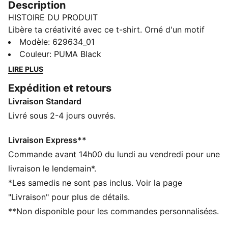
Description
HISTOIRE DU PRODUIT
Libère ta créativité avec ce t-shirt. Orné d'un motif
imprimé captivant sur la poitrine, il est parfait pour les
Modèle
:
629634_01
personnes qui aiment se démarquer. Fais le plein
Couleur
:
PUMA Black
d'énergie et exprime ta personnalité avec le style
LIRE PLUS
signature de PUMA.
Expédition et retours
CARACTÉRISTIQUES + AVANTAGES
Livraison Standard
Confectionné avec un minimum de 20 % de coton
recyclé
Livré sous 2-4 jours ouvrés.
DÉTAILS
Coupe régulière
Livraison Express**
Tissu jersey simple
Commande avant 14h00 du lundi au vendredi pour une
Longueur normale
livraison le lendemain*.
Col rond
*Les samedis ne sont pas inclus. Voir la page
Manches courtes
"Livraison" pour plus de détails.
Détails brandés PUMA
**Non disponible pour les commandes personnalisées.