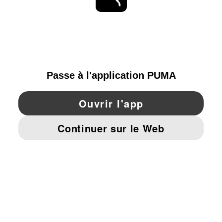
RESTE À LA PAGE
PARCOURIR
SWITZERLAND
YouTube
Twitter
Pinterest
Instagram
Facebo
© PUMA EUROPE GMBH, 2026. TOUS DROITS RÉSERVÉS
MENTIONS ET DONNÉES LÉGALES