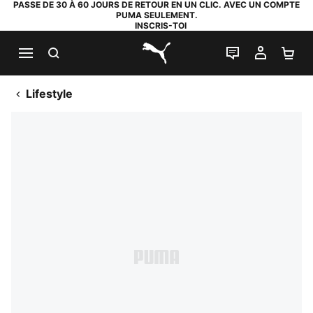
PASSE DE 30 À 60 JOURS DE RETOUR EN UN CLIC. AVEC UN COMPTE
PUMA SEULEMENT.
INSCRIS-TOI
RECHERCHE
LIVE CHAT
MON C
PA
PUMA.com
Lifestyle