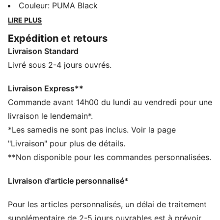
qui forment notre ADN et notre vision de l’avenir. À la
Couleur
:
PUMA Black
fois rétro et moderne, ce t-shirt est fait pour
LIRE PLUS
t’accompagner partout.
Expédition et retours
CARACTÉRISTIQUES + AVANTAGES
Livraison Standard
Confectionné avec un minimum de 20 % de coton
recyclé
Livré sous 2-4 jours ouvrés.
DÉTAILS
Coupe : Décontractée
Livraison Express**
Matière principale : Jersey simple
Commande avant 14h00 du lundi au vendredi pour une
Longueur : Régulière
livraison le lendemain*.
Col rond
*Les samedis ne sont pas inclus. Voir la page
Manches courtes
"Livraison" pour plus de détails.
**Non disponible pour les commandes personnalisées.
Livraison d'article personnalisé*
Pour les articles personnalisés, un délai de traitement
supplémentaire de 2-5 jours ouvrables est à prévoir.