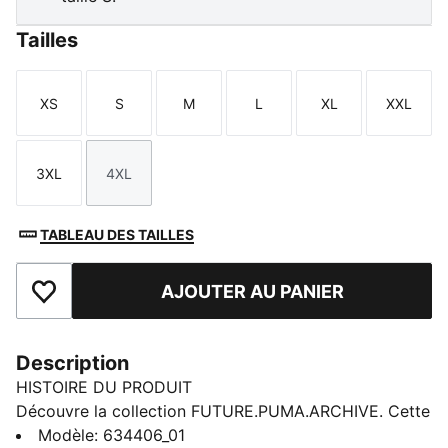
Tailles
XS
S
M
L
XL
XXL
Taille
Taille
Taille
Taille
Taille
Taille
3XL
4XL
Taille
Taille
TABLEAU DES TAILLES
AJOUTER AU PANIER
Ajouter aux favoris
Description
HISTOIRE DU PRODUIT
Découvre la collection FUTURE.PUMA.ARCHIVE. Cette
ligne aux inspirations streetwear fusionne les codes
Modèle
:
634406_01