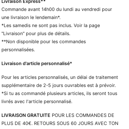
vent et te maintenir à l’aise pendant tes activités
Livraison Express**
Confectionné avec un minimum de 50 % de matériaux
Commande avant 14h00 du lundi au vendredi pour
recyclés
une livraison le lendemain*.
DÉTAILS
*Les samedis ne sont pas inclus. Voir la page
Coupe : Décontractée
"Livraison" pour plus de détails.
Matériau principal : Tissage en toile
**Non disponible pour les commandes
Col : Col standard
Manches longues
personnalisées.
Fermeture : Demi-fermeture éclair
Longueur : Régulière
Livraison d'article personnalisé*
Chevilles élastiquées
Pour les articles personnalisés, un délai de traitement
supplémentaire de 2-5 jours ouvrables est à prévoir.
*Si tu as commandé plusieurs articles, ils seront tous
livrés avec l'article personnalisé.
LIVRAISON GRATUITE
POUR LES COMMANDES DE
PLUS DE 40€. RETOURS SOUS 60 JOURS AVEC TON