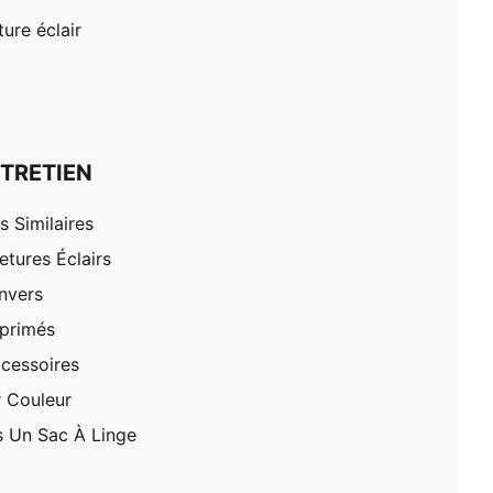
ure éclair
TRETIEN
 Similaires
tures Éclairs
nvers
mprimés
cessoires
r Couleur
 Un Sac À Linge