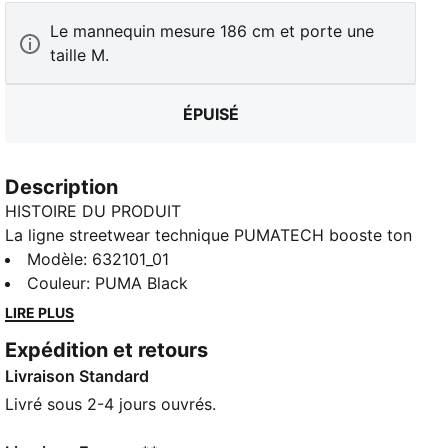
Le mannequin mesure 186 cm et porte une
taille M.
ÉPUISÉ
Description
HISTOIRE DU PRODUIT
La ligne streetwear technique PUMATECH booste ton
quotidien. Cette collection met à l’honneur des
Modèle
:
632101_01
modèles minimalistes ponctués de détails
Couleur
:
PUMA Black
fonctionnels visibles, pour proposer une approche
LIRE PLUS
décontractée et épurée du vêtement technique.
Expédition et retours
PUMATECH : pour toutes les situations et toutes les
Livraison Standard
tenues.
CARACTÉRISTIQUES + AVANTAGES
Livré sous 2-4 jours ouvrés.
windCELL : technologie conçue pour te protéger du