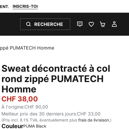
INSCRIS-TOI
ENT.
RECHERCHE
LIVE CHAT
FAVORIS 0
PANIER 0
MON
 Zippé PUMATECH Homme
Sweat décontracté à col
rond zippé PUMATECH
Homme
CHF 38,00
À l'origine
:
CHF 90,00
Meilleur prix des 30 derniers jours
:
CHF 33,00
(Prix incl. 8.1% TVA, éventuellement plus
frais de livraison.
)
Couleur
:
Épuisé
PUMA Black