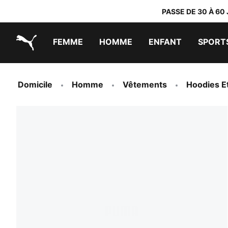
PASSE DE 30 À 60
FEMME
HOMME
ENFANT
SPORT
PUMA.com
PUMA x TRANSFORMERS
PUMA x DORA THE EXPLORER
Chaussures faciles à enfiler
Baskets à moins de 60 CHF
Vêtements à moins de 30 CHF
Domicile
Homme
Vêtements
Hoodies E