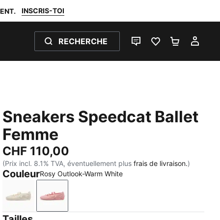
INSCRIS-TOI
ENT.
RECHERCHE
LIVE CHAT
FAVORIS 0
PANIER 0
MON
Sneakers Speedcat Ballet
Femme
CHF 110,00
(Prix incl. 8.1% TVA, éventuellement plus
frais de livraison.
)
Couleur
Rosy Outlook-Warm White
Alpine Snow-Warm White
Rosy Outlook-Warm White
Tailles