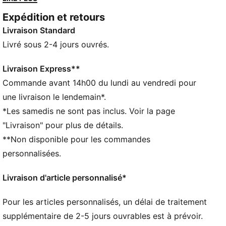
réinterprétation fraîche d'une icône. Enracinée dans
Expédition et retours
l'héritage des sports autos mais conçue pour la rue,
Livraison Standard
elle allie l'énergie du streetwear à l’ADN motorsport.
Approprie-toi la tendance et trouve la paire qui parle
Livré sous 2-4 jours ouvrés.
à ton style.
DÉTAILS
Livraison Express**
Largeur : Régulière
Commande avant 14h00 du lundi au vendredi pour
Bout : Arrondi
une livraison le lendemain*.
Fermeture : Fermeture à lacets
*Les samedis ne sont pas inclus. Voir la page
Talon : Talon plat
"Livraison" pour plus de détails.
Détails brandés PUMA
**Non disponible pour les commandes
personnalisées.
Livraison d'article personnalisé*
Pour les articles personnalisés, un délai de traitement
supplémentaire de 2-5 jours ouvrables est à prévoir.