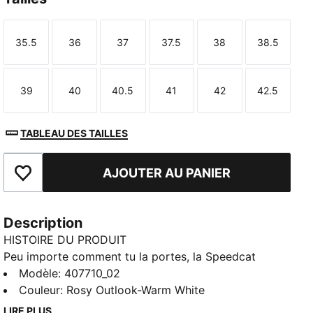
35.5
36
37
37.5
38
38.5
Taille
Taille
Taille
Taille
Taille
Taille
39
40
40.5
41
42
42.5
Taille
Taille
Taille
Taille
Taille
Taille
TABLEAU DES TAILLES
AJOUTER AU PANIER
Ajouter aux favoris
Description
HISTOIRE DU PRODUIT
Peu importe comment tu la portes, la Speedcat
apporte du caractère et de l’originalité à chacune de
Modèle
:
407710_02
tes tenues. Avec des détails inspirés des ballets et
Couleur
:
Rosy Outlook-Warm White
des détails élégants, cette paire offre une
LIRE PLUS