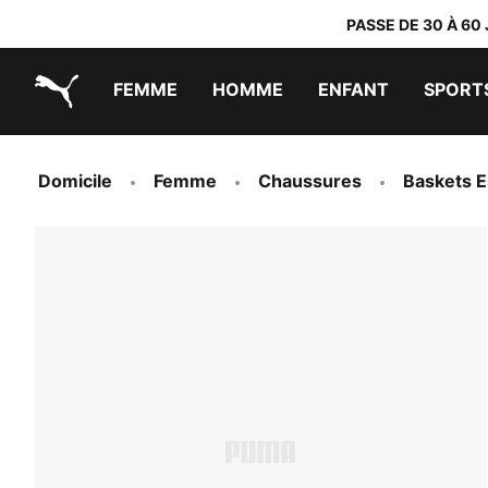
PASSE DE 30 À 60
FEMME
HOMME
ENFANT
SPORT
PUMA.com
PUMA x TRANSFORMERS
PUMA x DORA THE EXPLORER
Chaussures faciles à enfiler
Baskets à moins de 60 CHF
Vêtements à moins de 30 CHF
Domicile
Femme
Chaussures
Baskets E