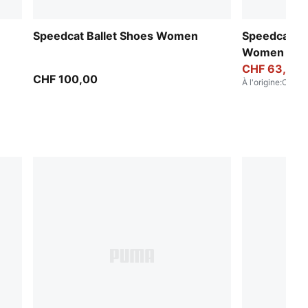
Speedcat Ballet Shoes Women
Speedcat Ba
Women
CHF 63,00
CHF 100,00
À l'origine
:
CHF 9