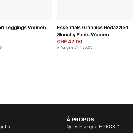
pri Leggings Women
Essentials Graphics Bedazzled
Slouchy Pants Women
CHF 42,00
00
À l'origine
:
CHF 80,00
À PROPOS
acter
Qu’est-ce que HYROX ?