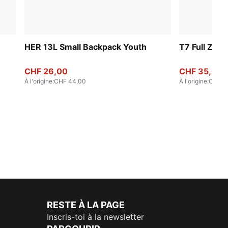
HER 13L Small Backpack Youth
T7 Full Zip
CHF 26,00
CHF 35,00
À l'origine
:
CHF 44,00
À l'origine
:
CHF 7
RESTE À LA PAGE
Inscris-toi à la newsletter