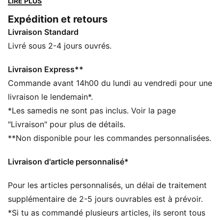
LIRE PLUS
Cat, ton petit.e sera prêt à affronter la journée en
Expédition et retours
étant l’enfant le plus cool.
Livraison Standard
DÉTAILS
Tige en mesh
Livré sous 2-4 jours ouvrés.
Superposition synthétique
Lacets élastiques et fermeture à scratch
Livraison Express**
Semelle extérieure en caoutchouc
Commande avant 14h00 du lundi au vendredi pour une
Étiquette tissée sur la languette
livraison le lendemain*.
Talon en synthétique avec toile
*Les samedis ne sont pas inclus. Voir la page
Logo PUMA Cat oversize sur le quartier
"Livraison" pour plus de détails.
PUMA Enfant : recommandé pour les enfants de
**Non disponible pour les commandes personnalisées.
4 à 8 ans
Livraison d'article personnalisé*
Pour les articles personnalisés, un délai de traitement
supplémentaire de 2-5 jours ouvrables est à prévoir.
*Si tu as commandé plusieurs articles, ils seront tous