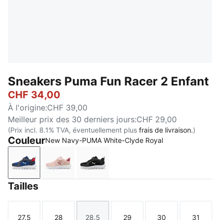
Sneakers Puma Fun Racer 2 Enfant
CHF 34,00
À l'origine
:
CHF 39,00
Meilleur prix des 30 derniers jours
:
CHF 29,00
(Prix incl. 8.1% TVA, éventuellement plus
frais de livraison.
)
Couleur
New Navy-PUMA White-Clyde Royal
New Navy-PUMA White-Clyde Royal
Rose Quartz-Port-Island Pink
PUMA Black-PUMA White
Tailles
27.5
28
28.5
29
30
31