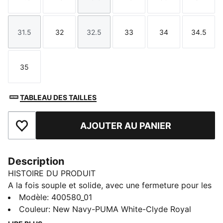
Taille
Taille
Taille
Taille
Taille
Taille
31.5
32
32.5
33
34
34.5
Taille
Taille
Taille
Taille
Taille
Taille
35
Taille
TABLEAU DES TAILLES
AJOUTER AU PANIER
Ajouter aux favoris
Description
HISTOIRE DU PRODUIT
A la fois souple et solide, avec une fermeture pour les
mettre et les enlever facilement, ces mini-sneakers
Modèle
:
400580_01
sont les chaussures idéales pour le parc comme la
Couleur
:
New Navy-PUMA White-Clyde Royal
cour de récré. Avec la forme trapue et le logo PUMA