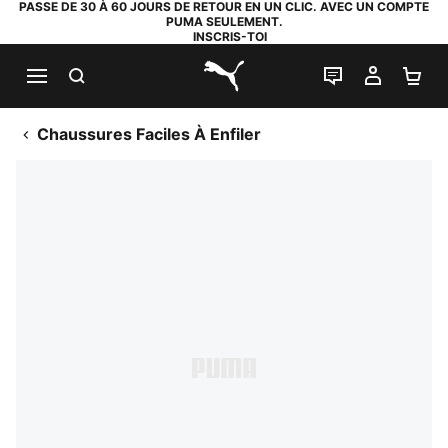
PASSE DE 30 À 60 JOURS DE RETOUR EN UN CLIC. AVEC UN COMPTE
PUMA SEULEMENT.
INSCRIS-TOI
RECHERCHE
LIVE CHAT
MON C
PA
PUMA.com
Chaussures Faciles À Enfiler