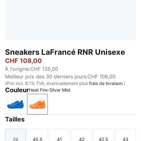
Sneakers LaFrancé RNR Unisexe
CHF 108,00
À l'origine
:
CHF 135,00
Meilleur prix des 30 derniers jours
:
CHF 108,00
(Prix incl. 8.1% TVA, éventuellement plus
frais de livraison.
)
Couleur
Heat Fire-Silver Mist
Ultra Blue-Sea Glass
Heat Fire-Silver Mist
Tailles
39
40.5
41
42
42.5
43