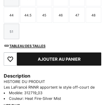
Taille
Taille
Taille
Taille
Taille
Taille
44
44.5
45
46
47
48
Taille
Taille
Taille
Taille
Taille
Taille
51
Taille
TABLEAU DES TAILLES
AJOUTER AU PANIER
Ajouter aux favoris
Description
HISTOIRE DU PRODUIT
Les LaFrancé RNNR apportent le style off-court de
Melo à une silhouette quotidienne, idéale pour la trail
Modèle
:
312719_03
ou la rue. Évoluant du look skate chunky vers un
Couleur
:
Heat Fire-Silver Mist
design plus running, elles présentent une languette