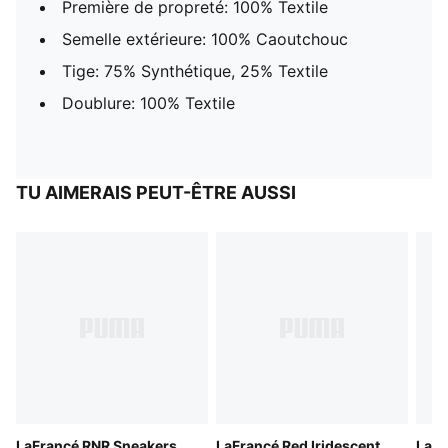
Première de propreté: 100% Textile
Semelle extérieure: 100% Caoutchouc
Tige: 75% Synthétique, 25% Textile
Doublure: 100% Textile
TU AIMERAIS PEUT-ÊTRE AUSSI
LaFrancé RNR Sneakers
LaFrancé Red Iridescent
LaFr