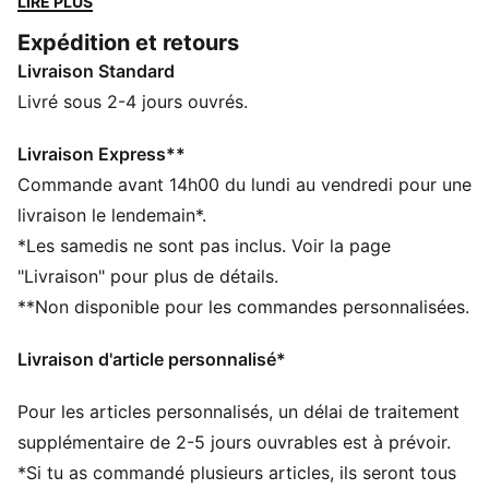
LIRE PLUS
puff-print, une nouvelle semelle et une bulle de logo.
Expédition et retours
Le cadre léger de maintien stabilise ton pied, et la
Livraison Standard
semelle basse profil est conçue pour gazon artificiel
et terrains fermes.
Livré sous 2-4 jours ouvrés.
CARACTÉRISTIQUES + AVANTAGES
La tige des chaussures est composée d’au moins 20 %
Livraison Express**
de matériaux recyclés
Commande avant 14h00 du lundi au vendredi pour une
DÉTAILS
livraison le lendemain*.
Largeur : Régulière
*Les samedis ne sont pas inclus. Voir la page
Bout : Arrondi
"Livraison" pour plus de détails.
Fermeture : Fermeture à lacets
**Non disponible pour les commandes personnalisées.
Talon : Talon plat
Logo LaFrancé sur la languette
Livraison d'article personnalisé*
Pour les articles personnalisés, un délai de traitement
supplémentaire de 2-5 jours ouvrables est à prévoir.
*Si tu as commandé plusieurs articles, ils seront tous