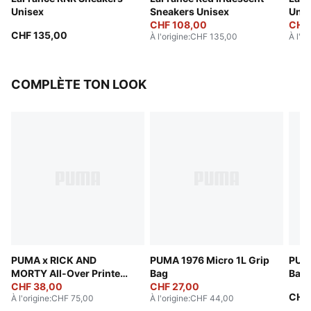
Unisex
Sneakers Unisex
Unis
CHF 108,00
CHF
CHF 135,00
À l'origine
:
CHF 135,00
À l'or
COMPLÈTE TON LOOK
PUMA x RICK AND
PUMA 1976 Micro 1L Grip
PUMA
MORTY All-Over Printed
Bag
Bag 
Shorts Unisex
CHF 38,00
CHF 27,00
CHF
À l'origine
:
CHF 75,00
À l'origine
:
CHF 44,00