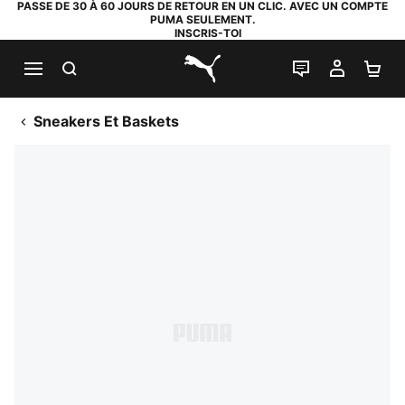
PASSE DE 30 À 60 JOURS DE RETOUR EN UN CLIC. AVEC UN COMPTE
PUMA SEULEMENT.
INSCRIS-TOI
RECHERCHE
LIVE CHAT
MON C
PA
PUMA.com
Sneakers Et Baskets