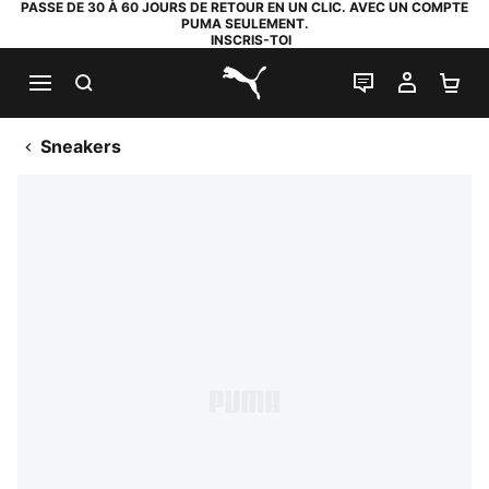
PASSE DE 30 À 60 JOURS DE RETOUR EN UN CLIC. AVEC UN COMPTE
PUMA SEULEMENT.
INSCRIS-TOI
RECHERCHE
LIVE CHAT
MON C
PA
PUMA.com
Sneakers