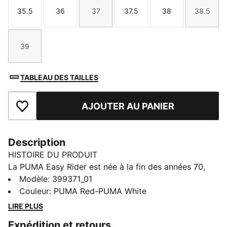
35.5
36
37
37.5
38
38.5
Taille
Taille
Taille
Taille
Taille
Taille
39
Taille
TABLEAU DES TAILLES
AJOUTER AU PANIER
Ajouter aux favoris
Description
HISTOIRE DU PRODUIT
La PUMA Easy Rider est née à la fin des années 70,
lorsque la course à pied est passée de la piste à la
Modèle
:
399371_01
rue. Aujourd'hui, elle fait son retour pour la nouvelle
Couleur
:
PUMA Red-PUMA White
génération, avec sa forme classique, dans une vibe
LIRE PLUS
vintage intacte. Cette version, dotée d'une base en
Expédition et retours