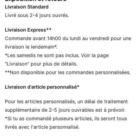
textile et de superpositions en cuir suédé, apportera à
Livraison Standard
coup sûr une touche de style rétro à n'importe quel
look !
Livré sous 2-4 jours ouvrés.
CARACTÉRISTIQUES + AVANTAGES
Leather Working Group (LWG) : les articles en cuir de
Livraison Express**
PUMA proviennent d’une méthode de fabrication
Commande avant 14h00 du lundi au vendredi pour une
respectueuse de l’environnement et ont obtenu la
livraison le lendemain*.
certification du Leather Working Group.
*Les samedis ne sont pas inclus. Voir la page
www.leatherworkinggroup.com
"Livraison" pour plus de détails.
DÉTAILS
**Non disponible pour les commandes personnalisées.
Tige en nylon
Superpositions en daim sur les quartiers, les orteils et
Livraison d'article personnalisé*
l'empeigne
Empeigne en nylon
Pour les articles personnalisés, un délai de traitement
Oeillets en daim
Œillets en suède avec sous-couche en cuir synthétique
supplémentaire de 2-5 jours ouvrables est à prévoir.
Languette en nylon
*Si tu as commandé plusieurs articles, ils seront tous
Bande PUMA Formstrip en cuir synthétique
livrés avec l'article personnalisé.
Détails brandés PUMA