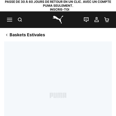
PASSE DE 30 À 60 JOURS DE RETOUR EN UN CLIC. AVEC UN COMPTE
PUMA SEULEMENT.
INSCRIS-TOI
RECHERCHE
LIVE CHAT
MON C
PA
PUMA.com
Baskets Estivales