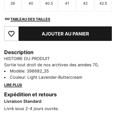
39
40
40.5
41
42
42.5
Taille
Taille
Taille
Taille
Taille
Taille
TABLEAU DES TAILLES
AJOUTER AU PANIER
Ajouter aux favoris
Description
HISTOIRE DU PRODUIT
Sortie tout droit de nos archives des années 70,
l’Arizona était une chaussure d’entraînement basse
Modèle
:
398682_35
utilisée pour une multitude de sports. Elle revient
Couleur
:
Light Lavender-Buttercream
aujourd’hui avec son look classique et son attrait
LIRE PLUS
intemporel. Cette version présente notamment une
Expédition et retours
tige en nylon, des superpositions en daim et de
Livraison Standard
nombreux détails brandés PUMA imprimés en
aluminium.
Livré sous 2-4 jours ouvrés.
DÉTAILS