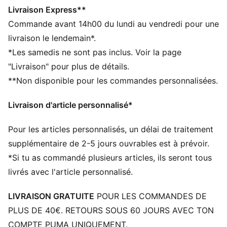
Coupe régulière
Livraison Express**
Tige en nylon
Commande avant 14h00 du lundi au vendredi pour une
Empeigne, talon et empiècements en daim
livraison le lendemain*.
Fermeture à lacets
*Les samedis ne sont pas inclus. Voir la page
Semelle intermédiaire en EVA
"Livraison" pour plus de détails.
Semelle extérieure en caoutchouc
**Non disponible pour les commandes personnalisées.
Bande PUMA Formstrip synthétique
Détails brandés PUMA
Livraison d'article personnalisé*
Pour les articles personnalisés, un délai de traitement
supplémentaire de 2-5 jours ouvrables est à prévoir.
*Si tu as commandé plusieurs articles, ils seront tous
livrés avec l'article personnalisé.
LIVRAISON GRATUITE
POUR LES COMMANDES DE
PLUS DE 40€. RETOURS SOUS 60 JOURS AVEC TON
COMPTE PUMA UNIQUEMENT.