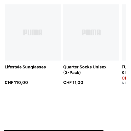
Lifestyle Sunglasses
Quarter Socks Unisex
FUT
(3-Pack)
KING
Unis
CHF
CHF 110,00
CHF 11,00
À l'or