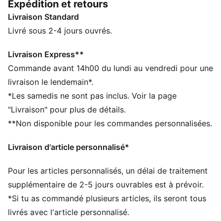
Expédition et retours
et son style mystérieux ou Pikachu pour son côté
Livraison Standard
électrique ?
CARACTÉRISTIQUES + AVANTAGES
Livré sous 2-4 jours ouvrés.
Confectionné avec un minimum de 20 % de coton
recyclé
Livraison Express**
DÉTAILS
Commande avant 14h00 du lundi au vendredi pour une
Coupe : Décontractée
livraison le lendemain*.
Matière principale : French terry
*Les samedis ne sont pas inclus. Voir la page
Taille élastique avec cordon de serrage
"Livraison" pour plus de détails.
Longueur : Au-dessus des genoux
**Non disponible pour les commandes personnalisées.
Taille : moyen
Poches : Poche passepoilée
Livraison d'article personnalisé*
Détails co-brandés
PUMA Enfant et Adolescent : recommandé pour les
Pour les articles personnalisés, un délai de traitement
enfants âgés de 8 à 16 ans
supplémentaire de 2-5 jours ouvrables est à prévoir.
*Si tu as commandé plusieurs articles, ils seront tous
livrés avec l'article personnalisé.