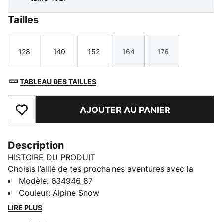
Tailles
128
140
152
164
176
Taille
Taille
Taille
Taille
Taille
TABLEAU DES TAILLES
AJOUTER AU PANIER
Ajouter aux favoris
Description
HISTOIRE DU PRODUIT
Choisis l’allié de tes prochaines aventures avec la
nouvelle collection PUMA x POKÉMON. Ce nouveau
Modèle
:
634946_87
drop insuffle toute la puissance des Pokémon à ton
Couleur
:
Alpine Snow
outfit avec des motifs Pokémon à afficher fièrement
LIRE PLUS
en journée comme en soirée. Tu kiffes plutôt Noctali