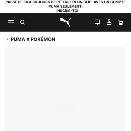
PASSE DE 30 À 60 JOURS DE RETOUR EN UN CLIC. AVEC UN COMPTE
PUMA SEULEMENT.
INSCRIS-TOI
RECHERCHE
LIVE CHAT
MON C
PA
PUMA.com
PUMA X POKÉMON