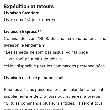
a même des poches pratiques pour ranger ton
Expédition et retours
téléphone. La taille réglable assure un ajustement
Livraison Standard
parfait à chaque run. Profite de ton run, et cours
l’esprit libre.
Livré sous 2-4 jours ouvrés.
CARACTÉRISTIQUES + AVANTAGES
Confectionné avec un minimum de 50 % de matériaux
Livraison Express**
recyclés
Commande avant 14h00 du lundi au vendredi pour une
dryCELL : la technologie PUMA évacue l’humidité du
livraison le lendemain*.
corps pour te protéger de la transpiration pendant tes
*Les samedis ne sont pas inclus. Voir la page
activités
"Livraison" pour plus de détails.
DÉTAILS
**Non disponible pour les commandes personnalisées.
Coupe moulante
Taille mi-haute
Livraison d'article personnalisé*
Longueur au-dessus du genou
Poche latérale
Pour les articles personnalisés, un délai de traitement
Détails brandés PUMA
supplémentaire de 2-5 jours ouvrables est à prévoir.
*Si tu as commandé plusieurs articles, ils seront tous