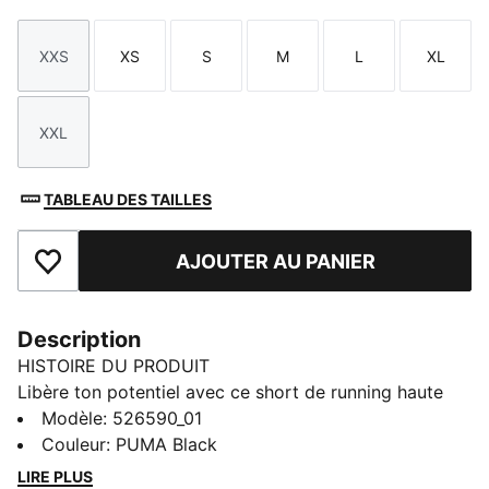
XXS
XS
S
M
L
XL
Taille
Taille
Taille
Taille
Taille
Taille
XXL
Taille
TABLEAU DES TAILLES
AJOUTER AU PANIER
Ajouter aux favoris
Description
HISTOIRE DU PRODUIT
Libère ton potentiel avec ce short de running haute
performance. Ce modèle adopte une conception
Modèle
:
526590_01
ergonomique pour t’offrir une liberté de mouvement
Couleur
:
PUMA Black
totale. La technologie dryCELL te garde au sec, et il y
LIRE PLUS