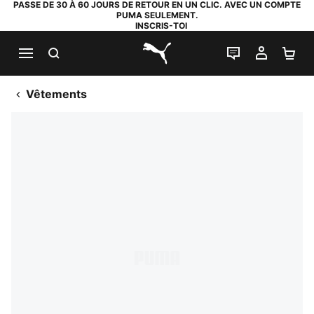
PASSE DE 30 À 60 JOURS DE RETOUR EN UN CLIC. AVEC UN COMPTE
PUMA SEULEMENT.
INSCRIS-TOI
RECHERCHE
LIVE CHAT
MON C
PA
PUMA.com
Vêtements