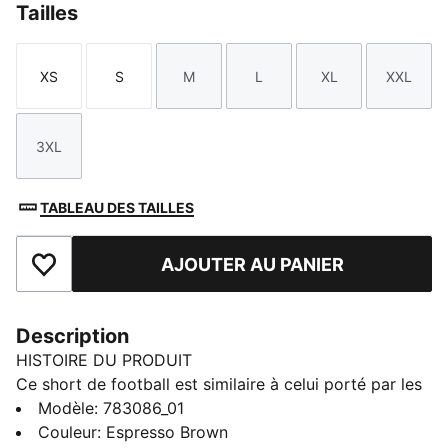
Tailles
XS
S
M
L
XL
XXL
Taille
Taille
Taille
Taille
Taille
Taille
3XL
Taille
TABLEAU DES TAILLES
AJOUTER AU PANIER
Ajouter aux favoris
Description
HISTOIRE DU PRODUIT
Ce short de football est similaire à celui porté par les
joueurs pendant la saison 25/26. Confectionné avec
Modèle
:
783086_01
des tissus légers et respirants, il assure un maximum
Couleur
:
Espresso Brown