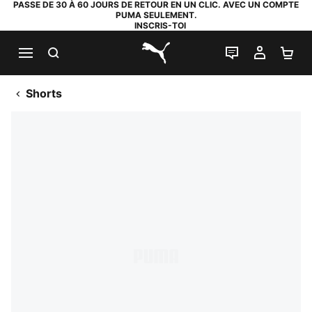
PASSE DE 30 À 60 JOURS DE RETOUR EN UN CLIC. AVEC UN COMPTE
PUMA SEULEMENT.
INSCRIS-TOI
RECHERCHE
LIVE CHAT
MON C
PA
PUMA.com
Shorts