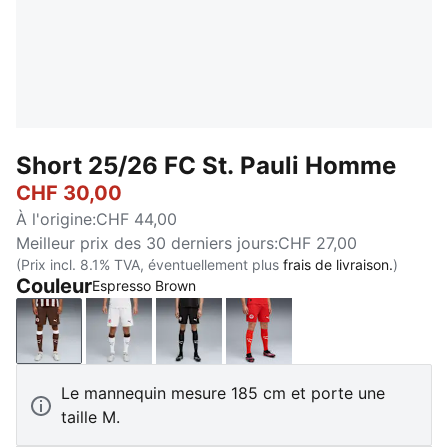
Short 25/26 FC St. Pauli Homme
CHF 30,00
À l'origine
:
CHF 44,00
Meilleur prix des 30 derniers jours
:
CHF 27,00
(Prix incl. 8.1% TVA, éventuellement plus
frais de livraison.
)
Couleur
Espresso Brown
Espresso Brown
PUMA White-Espresso Brown
PUMA Black-PUMA White
Burnt Red-PUMA White
Le mannequin mesure 185 cm et porte une
taille M.