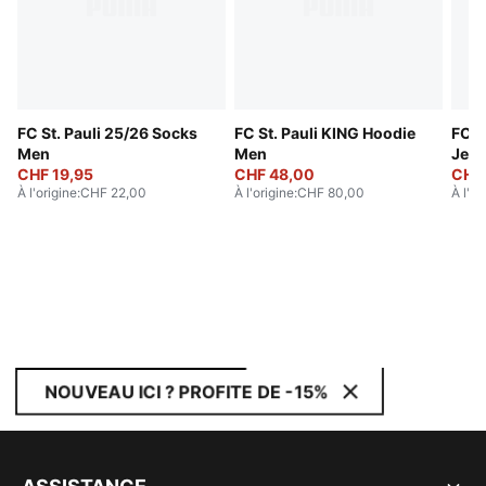
FC St. Pauli 25/26 Socks
FC St. Pauli KING Hoodie
FC S
Men
Men
Jers
CHF 19,95
CHF 48,00
CHF
À l'origine
:
CHF 22,00
À l'origine
:
CHF 80,00
À l'or
NOUVEAU ICI ? PROFITE DE -15%