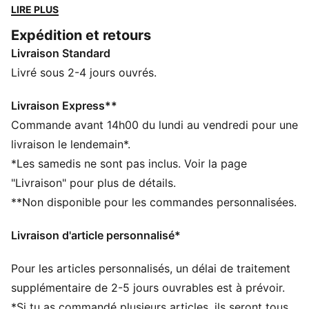
de confort et de mobilité sur le terrain. Conçu pour
LIRE PLUS
refléter l'équipement de tes idoles sur le terrain, ce
Expédition et retours
modèle allie fonctionnalité et style. C’est la tenue
Livraison Standard
parfaite pour les jours de match.
CARACTÉRISTIQUES + AVANTAGES
Livré sous 2-4 jours ouvrés.
Dans le cadre du programme RE:FIBRE, ce produit est
composé d’au moins 95 % de matériaux recyclés à
Livraison Express**
partir de déchets textiles et d’autres matériaux usagés
Commande avant 14h00 du lundi au vendredi pour une
DÉTAILS
livraison le lendemain*.
Coupe : Régulière
*Les samedis ne sont pas inclus. Voir la page
Matériau principal : Jacquard double face
"Livraison" pour plus de détails.
Longueur : Régulière
**Non disponible pour les commandes personnalisées.
Taille : moyen
Logos du club et PUMA
Livraison d'article personnalisé*
Pour les articles personnalisés, un délai de traitement
supplémentaire de 2-5 jours ouvrables est à prévoir.
*Si tu as commandé plusieurs articles, ils seront tous