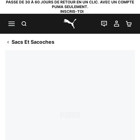
PASSE DE 30 À 60 JOURS DE RETOUR EN UN CLIC. AVEC UN COMPTE
PUMA SEULEMENT.
INSCRIS-TOI
RECHERCHE
LIVE CHAT
MON C
PA
PUMA.com
Sacs Et Sacoches