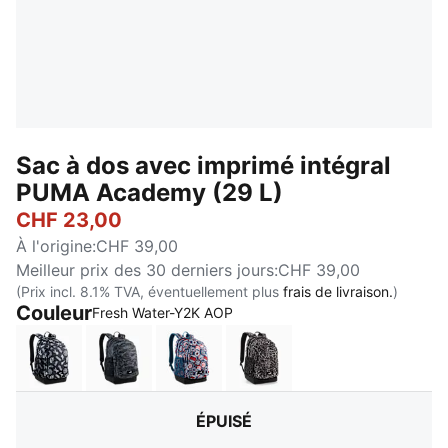
Sac à dos avec imprimé intégral
PUMA Academy (29 L)
CHF 23,00
À l'origine
:
CHF 39,00
Meilleur prix des 30 derniers jours
:
CHF 39,00
(Prix incl. 8.1% TVA, éventuellement plus
frais de livraison.
)
Couleur
:
Épuisé
Fresh Water-Y2K AOP
PUMA Black-Running Icons AOP
Flat Medium Gray-Camouflage AOP
Midnight Petrol-For All Time Red
Mouse Gray-Buttercrea
ÉPUISÉ