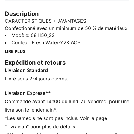
Description
CARACTÉRISTIQUES + AVANTAGES
Confectionné avec un minimum de 50 % de matériaux
recyclés
Modèle
:
091150_22
DÉTAILS
Couleur
:
Fresh Water-Y2K AOP
Compartiment principal à fermeture éclair
LIRE PLUS
bidirectionnelle
Expédition et retours
Compartiment avant à fermeture zippée
Livraison Standard
bidirectionnelle
Poche avant zippée avec des poches d'organisation
Livré sous 2-4 jours ouvrés.
Deux poches latérales en mesh
Détails brandés PUMA
Livraison Express**
Volume : 29 L
Commande avant 14h00 du lundi au vendredi pour une
Dimensions : 47,5 cm (H) x 30 cm (l) x 20 cm (P)
livraison le lendemain*.
*Les samedis ne sont pas inclus. Voir la page
"Livraison" pour plus de détails.