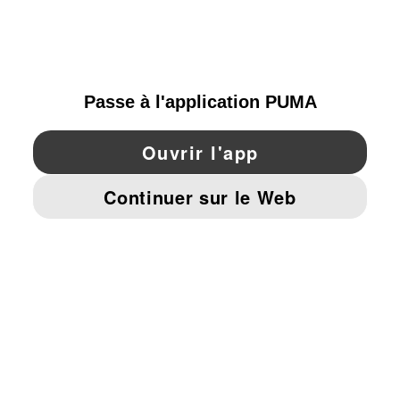
PARCOURIR
SWITZERLAND
YouTube
Twitter
Pinterest
Instagram
Facebo
© PUMA EUROPE GMBH, 2026. TOUS DROITS RÉSERVÉS
MENTIONS ET DONNÉES LÉGALES