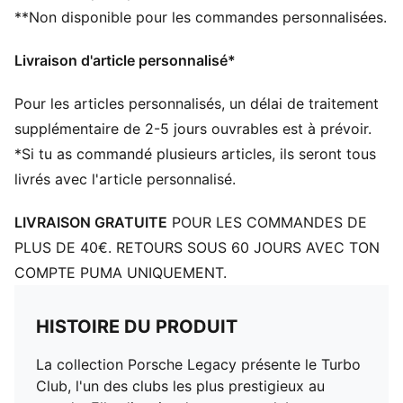
**Non disponible pour les commandes personnalisées.
Poches avant
Logo Porsche Turbo brodé sur la jambe gauche
Livraison d'article personnalisé*
Broderie PUMA Cat sur la jambe droite
Pour les articles personnalisés, un délai de traitement
supplémentaire de 2-5 jours ouvrables est à prévoir.
*Si tu as commandé plusieurs articles, ils seront tous
livrés avec l'article personnalisé.
LIVRAISON GRATUITE
POUR LES COMMANDES DE
PLUS DE 40€. RETOURS SOUS 60 JOURS AVEC TON
COMPTE PUMA UNIQUEMENT.
HISTOIRE DU PRODUIT
La collection Porsche Legacy présente le Turbo
Club, l'un des clubs les plus prestigieux au