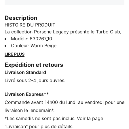
Description
HISTOIRE DU PRODUIT
La collection Porsche Legacy présente le Turbo Club,
l'un des clubs les plus prestigieux au monde. Elle
Modèle
:
630267_10
s'inspire des country clubs, avec un accent particulier
Couleur
:
Warm Beige
sur la Porsche 911 Turbo, pour donner vie à une ligne
LIRE PLUS
lifestyle culte. Doté de poches avant et d’une taille
Expédition et retours
élastique, ce pantalon associe parfaitement silhouette
Livraison Standard
intemporelle et motifs classiques.
CARACTÉRISTIQUES + AVANTAGES
Livré sous 2-4 jours ouvrés.
Confectionné avec un minimum de 20 % de coton
recyclé
Livraison Express**
DÉTAILS
Commande avant 14h00 du lundi au vendredi pour une
Coupe régulière
livraison le lendemain*.
Matériau principal : Sergé tissé
*Les samedis ne sont pas inclus. Voir la page
Longueur standard
"Livraison" pour plus de détails.
Taille mi-haute