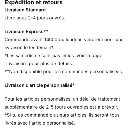
Expédition et retours
parfaitement ajustée. Tu va subjuguer tous les regards
Livraison Standard
sur ton passage !
CARACTÉRISTIQUES + AVANTAGES
Livré sous 2-4 jours ouvrés.
Confectionné avec un minimum de 50 % de matériaux
recyclés
Livraison Express**
DÉTAILS
Commande avant 14h00 du lundi au vendredi pour une
Coupe confortable
livraison le lendemain*.
Tissu spacer
*Les samedis ne sont pas inclus. Voir la page
Longueur standard
"Livraison" pour plus de détails.
Poches zippées sur les coutures
**Non disponible pour les commandes personnalisées.
Détails brandés PUMA
Livraison d'article personnalisé*
Pour les articles personnalisés, un délai de traitement
supplémentaire de 2-5 jours ouvrables est à prévoir.
*Si tu as commandé plusieurs articles, ils seront tous
livrés avec l'article personnalisé.