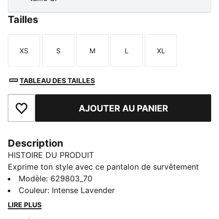
Tailles
XS
S
M
L
XL
Taille
Taille
Taille
Taille
Taille
TABLEAU DES TAILLES
AJOUTER AU PANIER
Ajouter aux favoris
Description
HISTOIRE DU PRODUIT
Exprime ton style avec ce pantalon de survêtement
taille basse signé PUMA. Ce modèle présente des
Modèle
:
629803_70
rayures T7 cultes, des nervures et des poches zippées
Couleur
:
Intense Lavender
pour ranger tous tes essentiels. La taille élastique et
LIRE PLUS
les cordons de serrage ton sur ton assurent une coupe