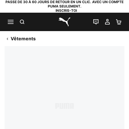
PASSE DE 30 À 60 JOURS DE RETOUR EN UN CLIC. AVEC UN COMPTE
PUMA SEULEMENT.
INSCRIS-TOI
RECHERCHE
LIVE CHAT
MON C
PA
PUMA.com
Vêtements