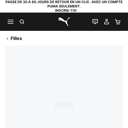
PASSE DE 30 À 60 JOURS DE RETOUR EN UN CLIC. AVEC UN COMPTE
PUMA SEULEMENT.
INSCRIS-TOI
RECHERCHE
LIVE CHAT
MON C
PA
PUMA.com
Filles