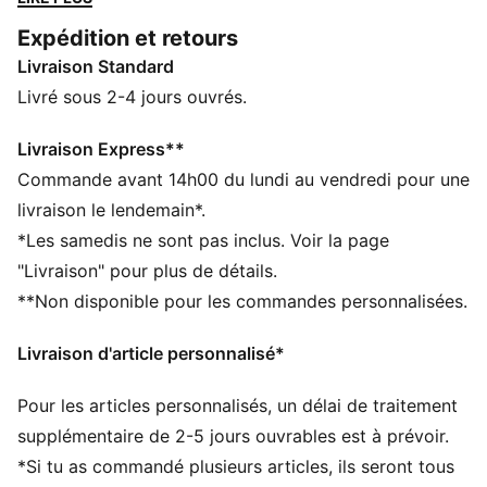
performances optimales. Confort, performance et
Expédition et retours
style assurés. Pour t’entraîner ou pour soutenir ton
Livraison Standard
équipe, cette ligne tire parti des meilleures innovations
de PUMA. Laisse-toi porter par la soif de victoire du
Livré sous 2-4 jours ouvrés.
club.
CARACTÉRISTIQUES + AVANTAGES
Livraison Express**
warmCELL : technologie respirante conçue pour
Commande avant 14h00 du lundi au vendredi pour une
piéger la chaleur à proximité de ton corps et te garder
livraison le lendemain*.
au chaud pendant tes activités
*Les samedis ne sont pas inclus. Voir la page
dryCELL : technologie ultra-technique qui évacue
"Livraison" pour plus de détails.
l’humidité de votre peau et vous aide à rester au sec
**Non disponible pour les commandes personnalisées.
et à l’aise durant l’exercice
Confectionné avec un minimum de 20 % de matériaux
Livraison d'article personnalisé*
recyclés
DÉTAILS
Pour les articles personnalisés, un délai de traitement
Coupe : Régulière
Matériau principal : Matière douce assurant la
supplémentaire de 2-5 jours ouvrables est à prévoir.
respirabilité et la légèreté
*Si tu as commandé plusieurs articles, ils seront tous