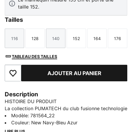
taille 152.
Tailles
116
128
140
152
164
176
Taille
Taille
Taille
Taille
Taille
Taille
TABLEAU DES TAILLES
AJOUTER AU PANIER
Ajouter aux favoris
Description
HISTOIRE DU PRODUIT
La collection PUMATECH du club fusionne technologie
de pointe et histoire du club. Conçue pour les fans
Modèle
:
781564_22
authentique, elle mise sur des matières innovantes et
Couleur
:
New Navy-Bleu Azur
des conceptions ingénieuses pour offrir des
LIRE PLUS