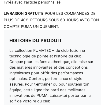
Longueur : Régulière
livrés avec l'article personnalisé.
Taille : moyen
Poches : Poche latérale
LIVRAISON GRATUITE
POUR LES COMMANDES DE
Logos du club et PUMA
PLUS DE 40€. RETOURS SOUS 60 JOURS AVEC TON
PUMA Enfant et Adolescent : recommandé pour les
COMPTE PUMA UNIQUEMENT.
enfants âgés de 8 à 16 ans
HISTOIRE DU PRODUIT
La collection PUMATECH du club fusionne
technologie de pointe et histoire du club.
Conçue pour les fans authentique, elle mise sur
des matières innovantes et des conceptions
ingénieuses pour offrir des performances
optimales. Confort, performance et style
assurés. Pour t’entraîner ou pour soutenir ton
équipe, cette ligne tire parti des meilleures
innovations de PUMA. Laisse-toi porter par la
soif de victoire du club.