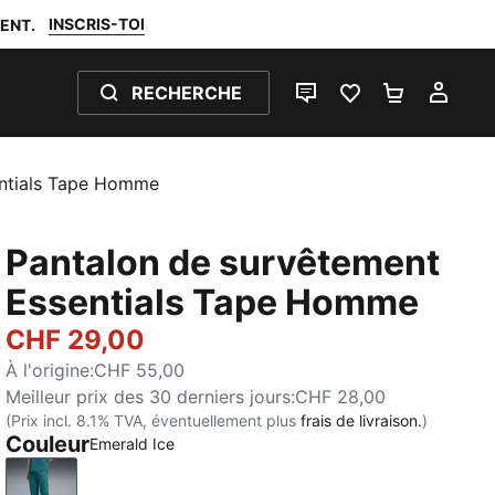
INSCRIS-TOI
ENT.
RECHERCHE
LIVE CHAT
FAVORIS 0
PANIER 0
MON
entials Tape Homme
Pantalon de survêtement
Essentials Tape Homme
CHF 29,00
À l'origine
:
CHF 55,00
Meilleur prix des 30 derniers jours
:
CHF 28,00
(Prix incl. 8.1% TVA, éventuellement plus
frais de livraison.
)
Couleur
Emerald Ice