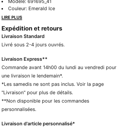
essentiels PUMA sont faits pour les journées de
Modèle
:
691695_41
détente. Pour chiller à la maison, prendre un café ou
Couleur
:
Emerald Ice
pour t’activer, ces modèles trouvent l’équilibre parfait
LIRE PLUS
entre confort et style. Simples et polyvalents, ils sont
Expédition et retours
conçus pour que tu te sentes bien toute la journée.
Livraison Standard
CARACTÉRISTIQUES + AVANTAGES
Confectionné avec un minimum de 50 % de matériaux
Livré sous 2-4 jours ouvrés.
recyclés
DÉTAILS
Livraison Express**
Coupe : Régulière
Commande avant 14h00 du lundi au vendredi pour
Matière principale : Tissu éponge
une livraison le lendemain*.
Longueur : Régulière
*Les samedis ne sont pas inclus. Voir la page
Taille : moyen
"Livraison" pour plus de détails.
Poches : Poches latérales
**Non disponible pour les commandes
personnalisées.
Livraison d'article personnalisé*