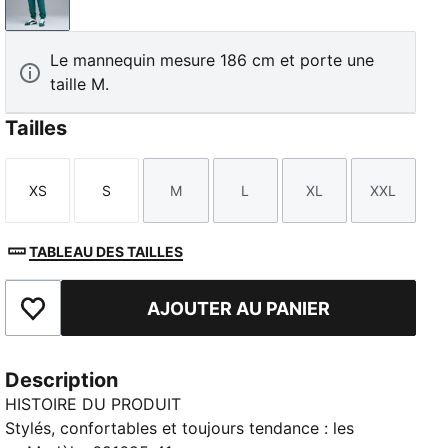
Emerald Ice
Le mannequin mesure 186 cm et porte une
taille M.
Tailles
XS
S
M
L
XL
XXL
Taille
Taille
Taille
Taille
Taille
Taille
TABLEAU DES TAILLES
AJOUTER AU PANIER
Ajouter aux favoris
Description
HISTOIRE DU PRODUIT
Stylés, confortables et toujours tendance : les