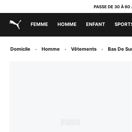
PASSE DE 30 À 60
FEMME
HOMME
ENFANT
SPORT
PUMA.com
PUMA x TRANSFORMERS
PUMA x DORA THE EXPLORER
Chaussures faciles à enfiler
Baskets à moins de 60 CHF
Vêtements à moins de 30 CHF
Domicile
Homme
Vêtements
Bas De Su