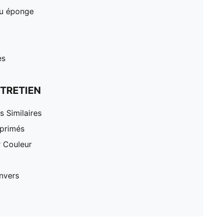
ssu éponge
es
TRETIEN
 Similaires
mprimés
r Couleur
nvers