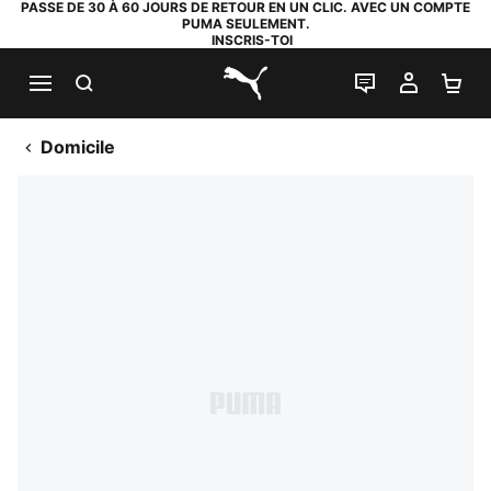
PASSE DE 30 À 60 JOURS DE RETOUR EN UN CLIC. AVEC UN COMPTE
PUMA SEULEMENT.
INSCRIS-TOI
RECHERCHE
LIVE CHAT
MON C
PA
PUMA.com
Domicile