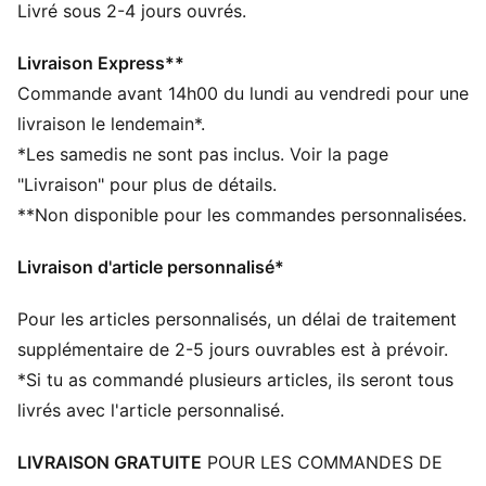
Confectionné avec un minimum de 50 % de matériaux
Livré sous 2-4 jours ouvrés.
recyclés
warmCELL : technologie respirante conçue pour
Livraison Express**
piéger la chaleur à proximité de ton corps et te garder
Commande avant 14h00 du lundi au vendredi pour une
au chaud pendant tes activités
livraison le lendemain*.
DÉTAILS
*Les samedis ne sont pas inclus. Voir la page
Coupe décontractée
"Livraison" pour plus de détails.
Tissu polaire
**Non disponible pour les commandes personnalisées.
Longueur normale
Taille mi-haute
Livraison d'article personnalisé*
Poche au niveau des coutures
Détails brandés PUMA
Pour les articles personnalisés, un délai de traitement
supplémentaire de 2-5 jours ouvrables est à prévoir.
*Si tu as commandé plusieurs articles, ils seront tous
livrés avec l'article personnalisé.
LIVRAISON GRATUITE
POUR LES COMMANDES DE