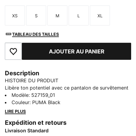
XS
S
M
L
XL
Taille
Taille
Taille
Taille
Taille
TABLEAU DES TAILLES
AJOUTER AU PANIER
Ajouter aux favoris
Description
HISTOIRE DU PRODUIT
Libère ton potentiel avec ce pantalon de survêtement
signé PUMA. Conçu pour des performances optimales,
Modèle
:
527159_01
il offre respirabilité, élasticité et rangement
Couleur
:
PUMA Black
fonctionnel. La taille élastique à cordons de serrage
LIRE PLUS
internes te permet de personnaliser le maintien. C’est
Expédition et retours
vraiment le compagnon idéal de toutes les aventures.
Livraison Standard
CARACTÉRISTIQUES + AVANTAGES