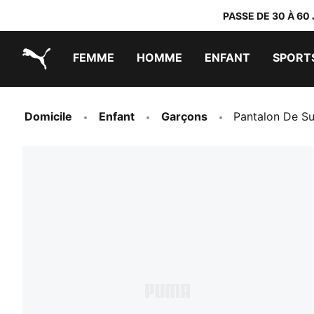
PASSE DE 30 À 60
FEMME
HOMME
ENFANT
SPORT
PUMA.com
PUMA x TRANSFORMERS
PUMA x DORA THE EXPLORER
Chaussures faciles à enfiler
Baskets à moins de 60 CHF
Vêtements à moins de 30 CHF
Domicile
Enfant
Garçons
Pantalon De Su