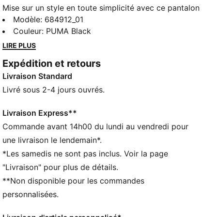
Mise sur un style en toute simplicité avec ce pantalon
de survêtement PUMA. Logo PUMA N° 1 stylé
Modèle
:
684912_01
imprimé en caoutchouc et taille élastique pour une
Couleur
:
PUMA Black
coupe parfaitement ajustée, il est parfait pour toutes
LIRE PLUS
les aventures. Avec de style PUMA, chaque moment
Expédition et retours
compte.
Livraison Standard
CARACTÉRISTIQUES + AVANTAGES
Confectionné avec un minimum de 50 % de matériaux
Livré sous 2-4 jours ouvrés.
recyclés
DÉTAILS
Livraison Express**
Coupe régulière
Commande avant 14h00 du lundi au vendredi pour
polaire
une livraison le lendemain*.
Longueur normale
*Les samedis ne sont pas inclus. Voir la page
Poche latérale
"Livraison" pour plus de détails.
PUMA Enfant et Adolescent : recommandé pour les
**Non disponible pour les commandes
enfants âgés de 8 à 16 ans
personnalisées.