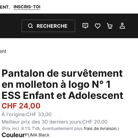
INSCRIS-TOI
ENT.
RECHERCHE
LIVE CHAT
FAVORIS 0
PANIER 0
MON
ent
Pantalon de survêtement
en molleton à logo N° 1
ESS Enfant et Adolescent
CHF 24,00
À l'origine
:
CHF 33,00
Meilleur prix des 30 derniers jours
:
CHF 20,00
(Prix incl. 8.1% TVA, éventuellement plus
frais de livraison.
)
Couleur
PUMA Black