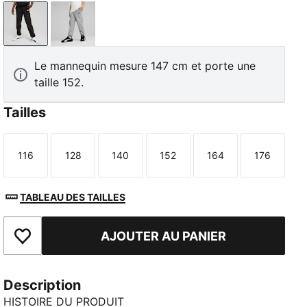
PUMA Black
Medium Gray Heather
Le mannequin mesure 147 cm et porte une
taille 152.
Tailles
116
128
140
152
164
176
Taille
Taille
Taille
Taille
Taille
Taille
TABLEAU DES TAILLES
AJOUTER AU PANIER
Ajouter aux favoris
Description
HISTOIRE DU PRODUIT