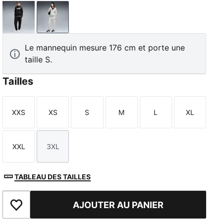
PUMA Black
Light Gray Heather
Le mannequin mesure 176 cm et porte une
taille S.
Tailles
XXS
XS
S
M
L
XL
Taille
Taille
Taille
Taille
Taille
Taille
XXL
3XL
Taille
Taille
TABLEAU DES TAILLES
AJOUTER AU PANIER
Ajouter aux favoris