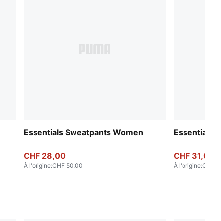
Essentials Sweatpants Women
Essentials
CHF 28,00
CHF 31,00
À l'origine
:
CHF 50,00
À l'origine
:
CHF 5