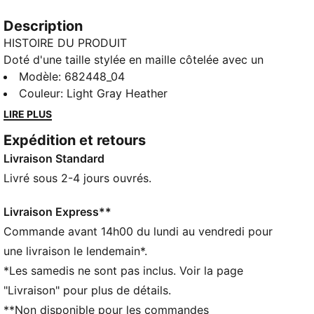
Description
HISTOIRE DU PRODUIT
Doté d'une taille stylée en maille côtelée avec un
cordon de serrage interne pour personnaliser
Modèle
:
682448_04
l’ajustement, ce pantalon de survêtement PUMA est
Couleur
:
Light Gray Heather
l’allié idéal. Les poches sur les coutures latérales sont
LIRE PLUS
pratiques pour ranger tes essentiels, et le logo No. 1
Expédition et retours
brodé ajoute une touche sportswear stylée à ton
Livraison Standard
look.
CARACTÉRISTIQUES + AVANTAGES
Livré sous 2-4 jours ouvrés.
Confectionné avec un minimum de 50 % de matériaux
recyclés
Livraison Express**
DÉTAILS
Commande avant 14h00 du lundi au vendredi pour
Coupe régulière
une livraison le lendemain*.
Matériau principal : polaire
*Les samedis ne sont pas inclus. Voir la page
Longueur standard
"Livraison" pour plus de détails.
Taille mi-haute
**Non disponible pour les commandes
Poche latérale