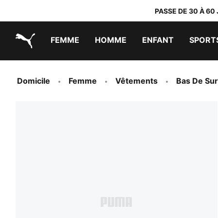
PASSE DE 30 À 60
FEMME
HOMME
ENFANT
SPORT
PUMA.com
PUMA x TRANSFORMERS
PUMA x DORA THE EXPLORER
Chaussures faciles à enfiler
Baskets à moins de 60 CHF
Vêtements à moins de 30 CHF
Domicile
Femme
Vêtements
Bas De Sur