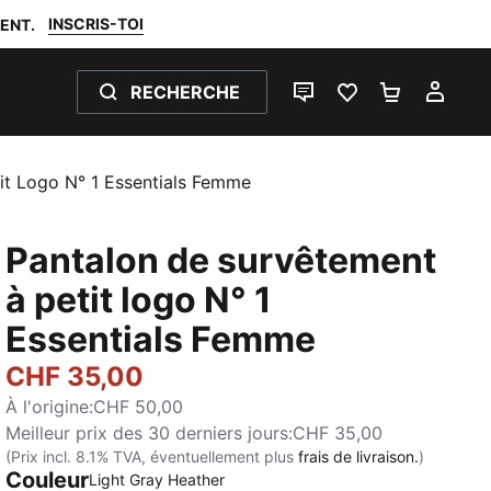
INSCRIS-TOI
ENT.
RECHERCHE
LIVE CHAT
FAVORIS 0
PANIER 0
MON
it Logo N° 1 Essentials Femme
Pantalon de survêtement
à petit logo N° 1
Essentials Femme
CHF 35,00
À l'origine
:
CHF 50,00
Meilleur prix des 30 derniers jours
:
CHF 35,00
(Prix incl. 8.1% TVA, éventuellement plus
frais de livraison.
)
Couleur
Light Gray Heather