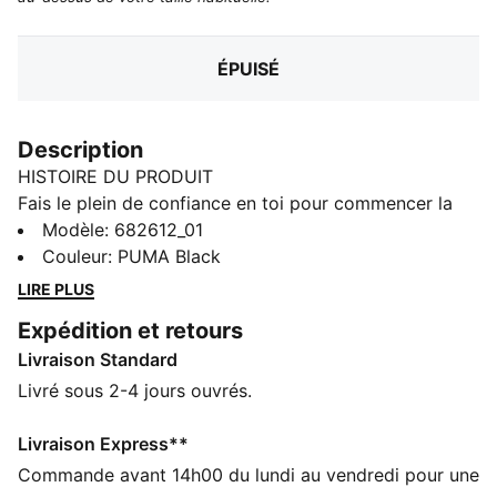
ÉPUISÉ
Description
HISTOIRE DU PRODUIT
Fais le plein de confiance en toi pour commencer la
journée avec ce pantalon de survêtement PUMA. Doté
Modèle
:
682612_01
d'une taille élastique stylée avec un cordon de serrage
Couleur
:
PUMA Black
interne pour un ajustement parfait et du logo N° 1
LIRE PLUS
culte brodé, il allie confort et style en toute simplicité.
Expédition et retours
C’est ton nouvel incontournable.
Livraison Standard
CARACTÉRISTIQUES + AVANTAGES
Confectionné avec un minimum de 50 % de matériaux
Livré sous 2-4 jours ouvrés.
recyclés
DÉTAILS
Livraison Express**
Coupe régulière
Commande avant 14h00 du lundi au vendredi pour une
French terry