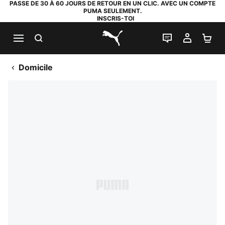
PASSE DE 30 À 60 JOURS DE RETOUR EN UN CLIC. AVEC UN COMPTE
PUMA SEULEMENT.
INSCRIS-TOI
RECHERCHE
LIVE CHAT
MON C
PA
PUMA.com
Domicile