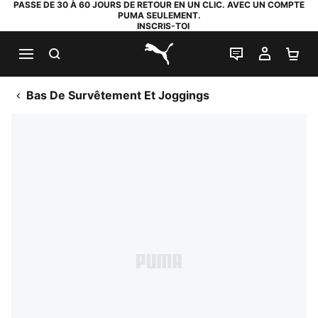
PASSE DE 30 À 60 JOURS DE RETOUR EN UN CLIC. AVEC UN COMPTE
PUMA SEULEMENT.
INSCRIS-TOI
RECHERCHE
LIVE CHAT
MON C
PA
PUMA.com
Bas De Survêtement Et Joggings