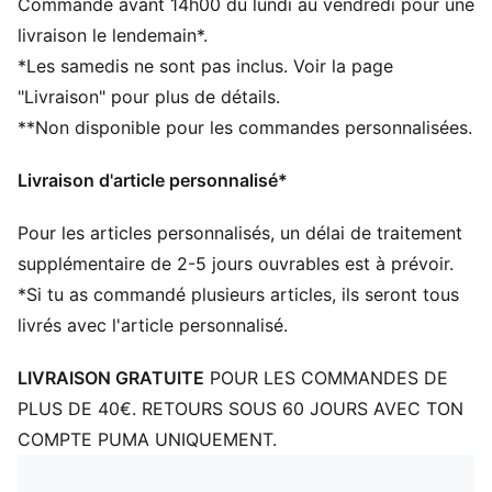
Commande avant 14h00 du lundi au vendredi pour une
Poche latérale zippée
livraison le lendemain*.
Une poche en mesh sur le côté
*Les samedis ne sont pas inclus. Voir la page
Bandoulière réglable
"Livraison" pour plus de détails.
Dimensions : 44 cm (l) / 25,5 cm (P) / 20,5 cm (H)
**Non disponible pour les commandes personnalisées.
Volume : 21 L
Détails brandés PUMA
Livraison d'article personnalisé*
Pour les articles personnalisés, un délai de traitement
supplémentaire de 2-5 jours ouvrables est à prévoir.
*Si tu as commandé plusieurs articles, ils seront tous
livrés avec l'article personnalisé.
LIVRAISON GRATUITE
POUR LES COMMANDES DE
PLUS DE 40€. RETOURS SOUS 60 JOURS AVEC TON
COMPTE PUMA UNIQUEMENT.