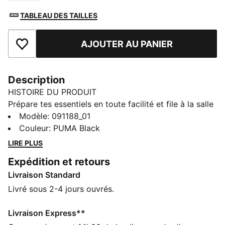
TABLEAU DES TAILLES
AJOUTER AU PANIER
Ajouter aux favoris
Description
HISTOIRE DU PRODUIT
Prépare tes essentiels en toute facilité et file à la salle
de sport avec style. Doté de plusieurs compartiments,
Modèle
:
091188_01
d'une poche séparée pour les chaussures et d'une
Couleur
:
PUMA Black
bandoulière réglable, ce sac PUMA te permet
LIRE PLUS
d’organiser tes affaires pour être toujours prêt à
Expédition et retours
passer à l’action. Ton compagnon d'entraînement
Livraison Standard
n'attend plus que toi !
DÉTAILS
Livré sous 2-4 jours ouvrés.
Compartiment principal à fermeture éclair
bidirectionnelle
Livraison Express**
Compartiment avant zippé