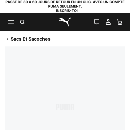
PASSE DE 30 À 60 JOURS DE RETOUR EN UN CLIC. AVEC UN COMPTE
PUMA SEULEMENT.
INSCRIS-TOI
RECHERCHE
LIVE CHAT
MON C
PA
PUMA.com
Sacs Et Sacoches