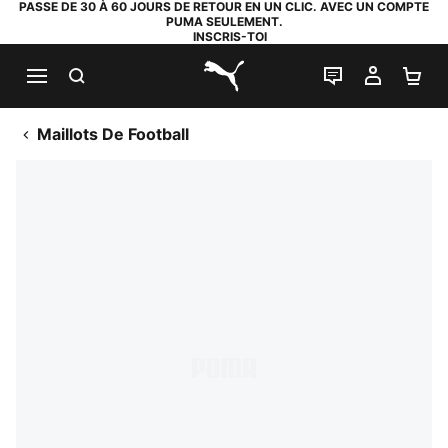
PASSE DE 30 À 60 JOURS DE RETOUR EN UN CLIC. AVEC UN COMPTE
PUMA SEULEMENT.
INSCRIS-TOI
RECHERCHE
LIVE CHAT
MON C
PA
PUMA.com
Maillots De Football