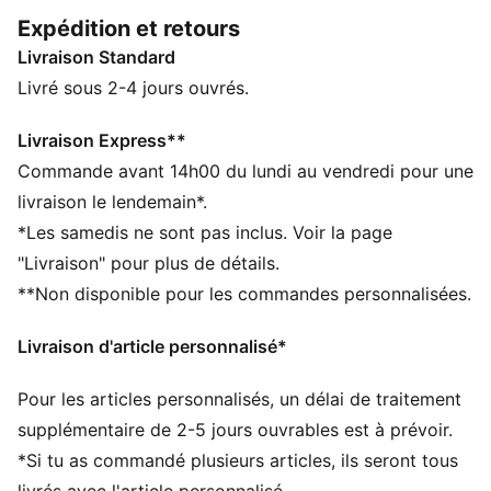
au sec. L’écusson du club est là pour témoigner de ton
Expédition et retours
soutien indéfectible envers l’équipe.
Livraison Standard
CARACTÉRISTIQUES + AVANTAGES
GESTION DE L’HUMIDITÉ : le tissu technique dryCELL
Livré sous 2-4 jours ouvrés.
évacue l'humidité, pour te garder à l'aise et au sec
Fabriqué à partir de matériaux 100 % recyclés, hors
Livraison Express**
finitions et décorations
Commande avant 14h00 du lundi au vendredi pour une
DÉTAILS
livraison le lendemain*.
Conçu pour : le football
*Les samedis ne sont pas inclus. Voir la page
Coupe : régulière
"Livraison" pour plus de détails.
Longueur : régulière
**Non disponible pour les commandes personnalisées.
Col : col ras du cou
Matière principale : jacquard double face
Livraison d'article personnalisé*
Manches courtes
Logos et détails Stade Rennais et PUMA
Pour les articles personnalisés, un délai de traitement
supplémentaire de 2-5 jours ouvrables est à prévoir.
*Si tu as commandé plusieurs articles, ils seront tous