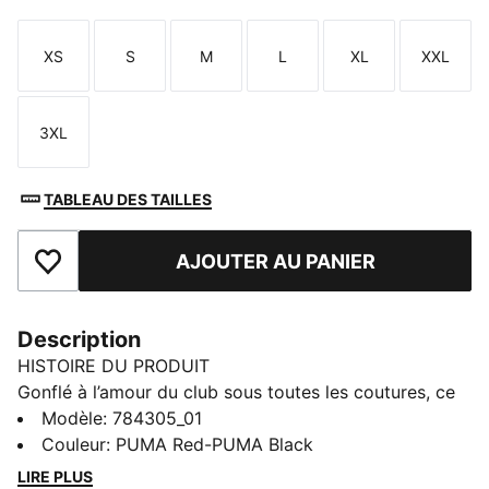
XS
S
M
L
XL
XXL
Taille
Taille
Taille
Taille
Taille
Taille
3XL
Taille
TABLEAU DES TAILLES
AJOUTER AU PANIER
Ajouter aux favoris
Description
HISTOIRE DU PRODUIT
Gonflé à l’amour du club sous toutes les coutures, ce
maillot Home Stade Rennais FC est ton allié sur le
Modèle
:
784305_01
terrain comme au quotidien. La technologie dryCELL
Couleur
:
PUMA Red-PUMA Black
de PUMA évacue la transpiration : tu restes au frais et
LIRE PLUS