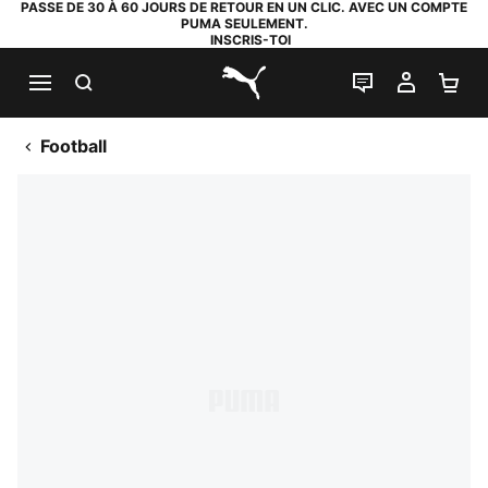
PASSE DE 30 À 60 JOURS DE RETOUR EN UN CLIC. AVEC UN COMPTE
PUMA SEULEMENT.
INSCRIS-TOI
RECHERCHE
LIVE CHAT
MON C
PA
PUMA.com
Football