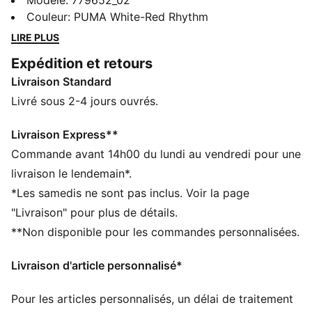
maillot Away officiel de la saison 24/25. Il est doté de
Modèle
:
779652_02
la technologie dryCELL d'évacuation de l'humidité
Couleur
:
PUMA White-Red Rhythm
pour que vous restiez au frais et à l'aise.
LIRE PLUS
CARACTÉRISTIQUES + AVANTAGES
Expédition et retours
dryCELL : la technologie PUMA évacue l’humidité du
Livraison Standard
corps pour vous protéger de la transpiration pendant
vos activités
Livré sous 2-4 jours ouvrés.
DÉTAILS
Coupe régulière
Livraison Express**
170 g/m², Jacquard
Commande avant 14h00 du lundi au vendredi pour une
Col standard
livraison le lendemain*.
Manches courtes
*Les samedis ne sont pas inclus. Voir la page
Écusson officiel de l’équipe
"Livraison" pour plus de détails.
**Non disponible pour les commandes personnalisées.
Livraison d'article personnalisé*
Pour les articles personnalisés, un délai de traitement