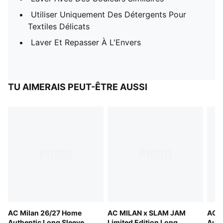
Utiliser Uniquement Des Détergents Pour
Textiles Délicats
Laver Et Repasser À L'Envers
TU AIMERAIS PEUT-ÊTRE AUSSI
AC Milan 26/27 Home
AC MILAN x SLAM JAM
AC M
Authentic Long Sleeve
Limited Edition Long
Auth