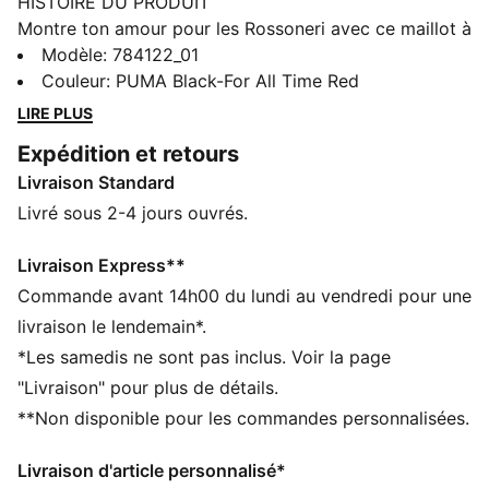
HISTOIRE DU PRODUIT
Montre ton amour pour les Rossoneri avec ce maillot à
manches longues Home AC Milan. Ce modèle est
Modèle
:
784122_01
parfait pour rester au sec les jours de match, lors de
Couleur
:
PUMA Black-For All Time Red
tes parties entre potes. Porte les couleurs de San Siro
LIRE PLUS
partout où tu vas. La loyauté coule dans tes veines. Et
Expédition et retours
ça se voit.
Livraison Standard
CARACTÉRISTIQUES + AVANTAGES
GESTION DE L’HUMIDITÉ : Les tissus techniques
Livré sous 2-4 jours ouvrés.
dryCELL évacuent l'humidité pour t’aider à rester à
l'aise et au sec
Livraison Express**
Confectionné avec un minimum de 90 % de matériaux
Commande avant 14h00 du lundi au vendredi pour une
recyclés
livraison le lendemain*.
DÉTAILS
*Les samedis ne sont pas inclus. Voir la page
Conçu pour : le football
"Livraison" pour plus de détails.
Coupe : régulière
**Non disponible pour les commandes personnalisées.
Longueur : régulière
Col : col ras du cou
Livraison d'article personnalisé*
Matière principale : jacquard double face