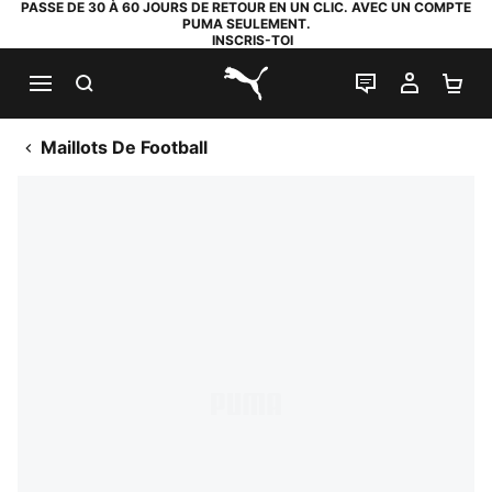
PASSE DE 30 À 60 JOURS DE RETOUR EN UN CLIC. AVEC UN COMPTE
PUMA SEULEMENT.
INSCRIS-TOI
RECHERCHE
LIVE CHAT
MON C
PA
PUMA.com
Maillots De Football