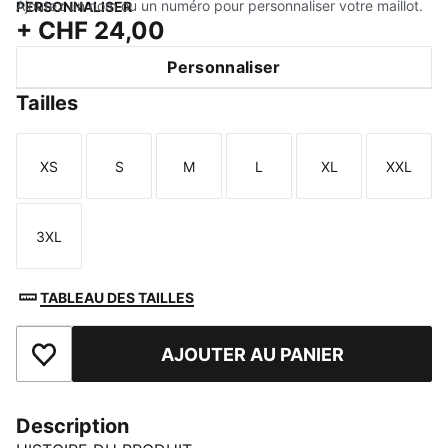
Ajoutez un nom ou un numéro pour personnaliser votre maillot.
PERSONNALISER
+
CHF 24,00
Personnaliser
Tailles
XS
S
M
L
XL
XXL
Taille
Taille
Taille
Taille
Taille
Taille
3XL
Taille
TABLEAU DES TAILLES
AJOUTER AU PANIER
Ajouter aux favoris
Description