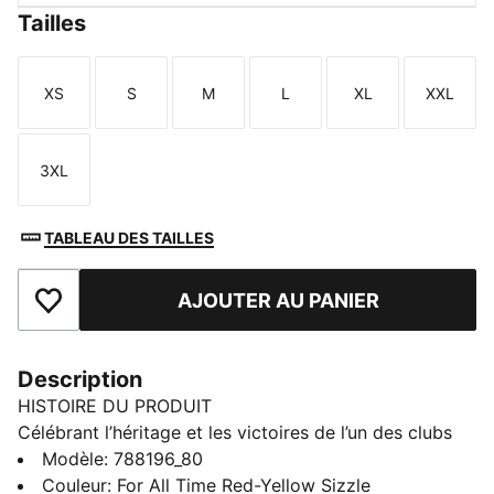
Tailles
XS
S
M
L
XL
XXL
Taille
Taille
Taille
Taille
Taille
Taille
3XL
Taille
TABLEAU DES TAILLES
AJOUTER AU PANIER
Ajouter aux favoris
Description
HISTOIRE DU PRODUIT
Célébrant l’héritage et les victoires de l’un des clubs
les plus emblématiques de Turquie, cette collection
Modèle
:
788196_80
est conçue pour les vrais fans du Galatasaray. En
Couleur
:
For All Time Red-Yellow Sizzle