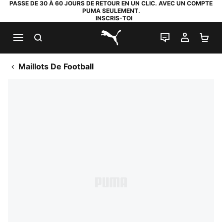
PASSE DE 30 À 60 JOURS DE RETOUR EN UN CLIC. AVEC UN COMPTE
PUMA SEULEMENT.
INSCRIS-TOI
RECHERCHE
LIVE CHAT
MON C
PA
PUMA.com
Maillots De Football