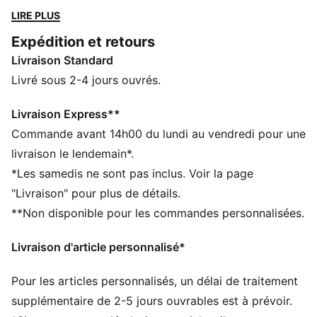
collaboration avec PUMA et le fameux T7, le design
LIRE PLUS
emblématique rencontre ici les couleurs du club,
Expédition et retours
offrant des pièces audacieuses et des vêtements
Livraison Standard
élégants pour le quotidien, conçus pour honorer
l’histoire en y mêlant performance et confort.
Livré sous 2-4 jours ouvrés.
CARACTÉRISTIQUES + AVANTAGES
GESTION DE L’HUMIDITÉ : Les tissus techniques
Livraison Express**
dryCELL évacuent l'humidité pour t’aider à rester à
Commande avant 14h00 du lundi au vendredi pour une
l'aise et au sec
livraison le lendemain*.
Confectionné avec un minimum de 50 % de matériaux
*Les samedis ne sont pas inclus. Voir la page
recyclés
"Livraison" pour plus de détails.
DÉTAILS
**Non disponible pour les commandes personnalisées.
Coupe : Régulière
Matière principale : Jacquard double face
Livraison d'article personnalisé*
Col : Col en V
Manches longues
Pour les articles personnalisés, un délai de traitement
Longueur : Régulière
Détails co-brandés PUMA et Galatasaray SK
supplémentaire de 2-5 jours ouvrables est à prévoir.