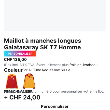
Maillot à manches longues
Galatasaray SK T7 Homme
PERSONNALISER
CHF 135,00
(Prix incl. 8.1% TVA, éventuellement plus
frais de livraison.
)
Couleur
For All Time Red-Yellow Sizzle
For All Time Red-Yellow Sizzle
Yellow Sizzle-For All Time Red
Ajoutez un nom ou un numéro pour personnaliser votre maillot.
PERSONNALISER
+
CHF 24,00
Personnaliser