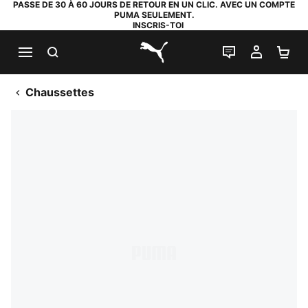
PASSE DE 30 À 60 JOURS DE RETOUR EN UN CLIC. AVEC UN COMPTE
PUMA SEULEMENT.
INSCRIS-TOI
RECHERCHE
LIVE CHAT
MON C
PA
PUMA.com
Chaussettes