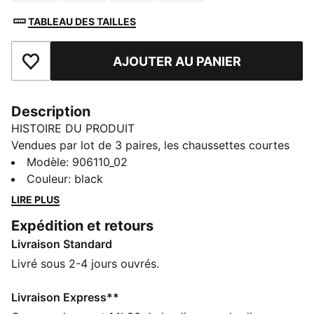
TABLEAU DES TAILLES
AJOUTER AU PANIER
Ajouter aux favoris
Description
HISTOIRE DU PRODUIT
Vendues par lot de 3 paires, les chaussettes courtes
unisexes PUMA sont un modèle sportif qui vous
Modèle
:
906110_02
accompagnera pour vos activités de la journée et vos
Couleur
:
black
entraînements sportifs. Un essentiel du quotidien au
LIRE PLUS
design simple et épuré. La fusion du sport et de
Expédition et retours
l'élégance pour vous permettre d'avancer, Forever
Livraison Standard
Faster.
DÉTAILS
Livré sous 2-4 jours ouvrés.
Coton doux pour un confort extra
Design de talon marqué pour un ajustement parfait
Livraison Express**
Couture plate au bout du pied pour éviter les