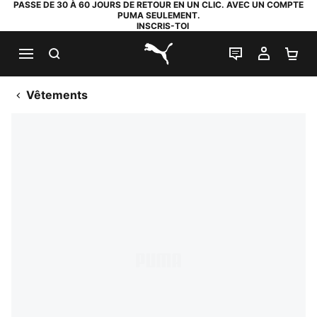
PASSE DE 30 À 60 JOURS DE RETOUR EN UN CLIC. AVEC UN COMPTE
PUMA SEULEMENT.
INSCRIS-TOI
RECHERCHE
LIVE CHAT
MON C
PA
PUMA.com
Vêtements