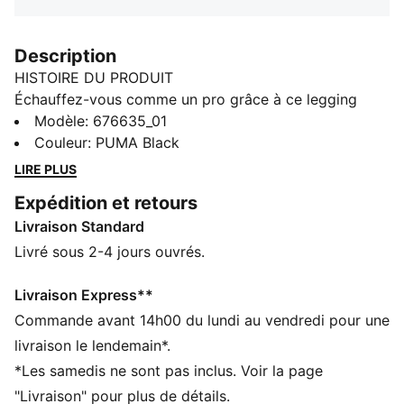
Description
HISTOIRE DU PRODUIT
Échauffez-vous comme un pro grâce à ce legging
conçu pour évacuer l’humidité et vous garder au sec
Modèle
:
676635_01
pendant que vous marquez des points.
Couleur
:
PUMA Black
CARACTÉRISTIQUES + AVANTAGES
LIRE PLUS
dryCELL : la technologie PUMA évacue l’humidité du
Expédition et retours
corps pour vous protéger de la transpiration pendant
Livraison Standard
vos activités
DÉTAILS
Livré sous 2-4 jours ouvrés.
Coupe régulière
Coupe longue
Livraison Express**
Logo PUMA HOOPS sur une jambe
Commande avant 14h00 du lundi au vendredi pour une
livraison le lendemain*.
*Les samedis ne sont pas inclus. Voir la page
"Livraison" pour plus de détails.