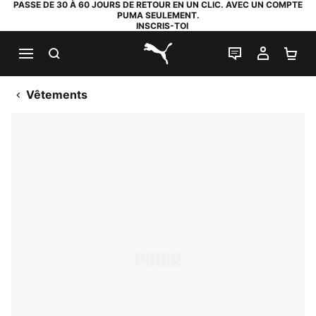
PASSE DE 30 À 60 JOURS DE RETOUR EN UN CLIC. AVEC UN COMPTE
PUMA SEULEMENT.
INSCRIS-TOI
RECHERCHE
LIVE CHAT
MON C
PA
PUMA.com
Vêtements