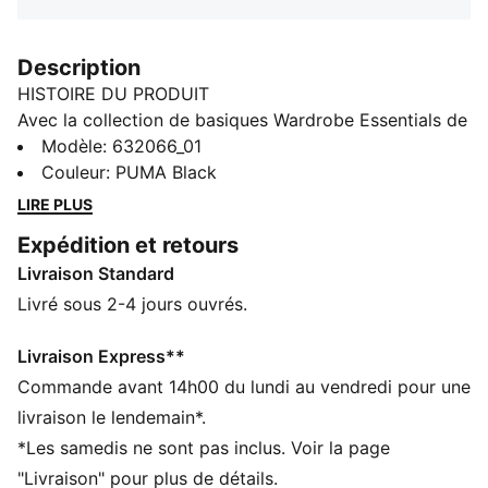
Description
HISTOIRE DU PRODUIT
Avec la collection de basiques Wardrobe Essentials de
PUMA, c’est plus facile de démarrer la journée du bon
Modèle
:
632066_01
pied. Cette ligne regorge d’incontournables pour les
Couleur
:
PUMA Black
journées bien remplies. Fusionnant esprit rétro et
LIRE PLUS
touche contemporaine, ces modèles polyvalents
Expédition et retours
procurent un maximum de confort sans faire de
Livraison Standard
concession sur le style, pour profiter à fond de toutes
tes activités.
Livré sous 2-4 jours ouvrés.
CARACTÉRISTIQUES + AVANTAGES
Confectionné avec un minimum de 20 % de matériaux
Livraison Express**
recyclés
Commande avant 14h00 du lundi au vendredi pour une
DÉTAILS
livraison le lendemain*.
Coupe : carrée
*Les samedis ne sont pas inclus. Voir la page
Matériau principal : Matière douce assurant la
"Livraison" pour plus de détails.
respirabilité et la légèreté