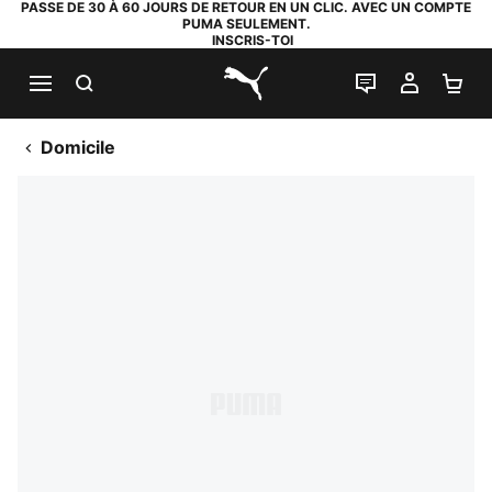
PASSE DE 30 À 60 JOURS DE RETOUR EN UN CLIC. AVEC UN COMPTE
PUMA SEULEMENT.
INSCRIS-TOI
RECHERCHE
LIVE CHAT
MON C
PA
PUMA.com
Domicile