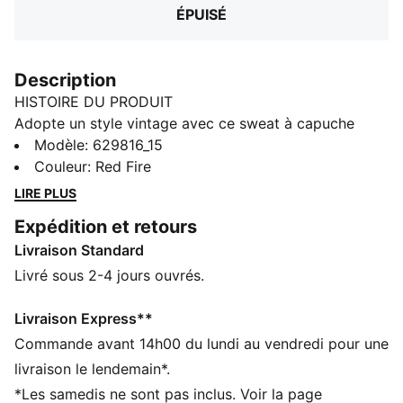
ÉPUISÉ
Description
HISTOIRE DU PRODUIT
Adopte un style vintage avec ce sweat à capuche
PUMA. Avec sa broderie florale et son fini délavé, il
Modèle
:
629816_15
est parfait pour tes journées placées sous le signe de
Couleur
:
Red Fire
la détente. Les poignets et la taille côtelés assurent
LIRE PLUS
une coupe parfaitement ajustée, et le cordon de
Expédition et retours
serrage en coton ajoute une touche rétro du plus bel
Livraison Standard
effet.
DÉTAILS
Livré sous 2-4 jours ouvrés.
Coupe décontractée
Tissu éponge
Livraison Express**
Longueur standard
Commande avant 14h00 du lundi au vendredi pour une
Modèle à capuche
livraison le lendemain*.
Détails brandés PUMA
*Les samedis ne sont pas inclus. Voir la page