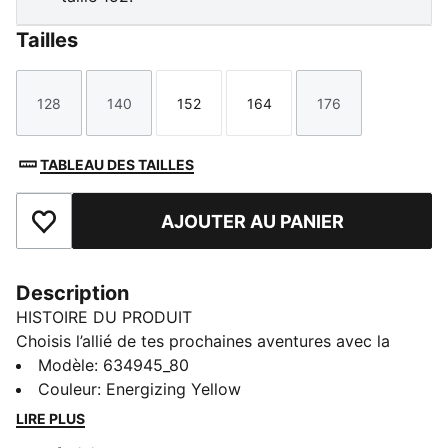
Tailles
128
140
152
164
176
Taille
Taille
Taille
Taille
Taille
TABLEAU DES TAILLES
AJOUTER AU PANIER
Ajouter aux favoris
Description
HISTOIRE DU PRODUIT
Choisis l’allié de tes prochaines aventures avec la
nouvelle collection PUMA x POKÉMON. Ce nouveau
Modèle
:
634945_80
drop insuffle toute la puissance des Pokémon à ton
Couleur
:
Energizing Yellow
outfit avec des motifs Pokémon à afficher fièrement
LIRE PLUS
en journée comme en soirée. Tu kiffes plutôt Noctali