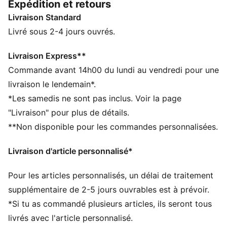
Expédition et retours
et son style mystérieux ou Pikachu pour son côté
Livraison Standard
électrique ? Ce hoodie à motif apportera une touche
fun à tes tenues de tous les jours.
Livré sous 2-4 jours ouvrés.
CARACTÉRISTIQUES + AVANTAGES
Confectionné avec un minimum de 20 % de coton
Livraison Express**
recyclé
Commande avant 14h00 du lundi au vendredi pour une
DÉTAILS
livraison le lendemain*.
Coupe : Décontractée
*Les samedis ne sont pas inclus. Voir la page
Avec capuche
"Livraison" pour plus de détails.
Manches longues
**Non disponible pour les commandes personnalisées.
Longueur : Régulière
Poches : Poche kangourou
Livraison d'article personnalisé*
Détails réfléchissants
PUMA Enfant et Adolescent : recommandé pour les
Pour les articles personnalisés, un délai de traitement
enfants âgés de 8 à 16 ans
supplémentaire de 2-5 jours ouvrables est à prévoir.
*Si tu as commandé plusieurs articles, ils seront tous
livrés avec l'article personnalisé.