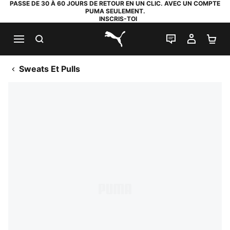
PASSE DE 30 À 60 JOURS DE RETOUR EN UN CLIC. AVEC UN COMPTE
PUMA SEULEMENT.
INSCRIS-TOI
RECHERCHE
LIVE CHAT
MON C
PA
PUMA.com
Sweats Et Pulls