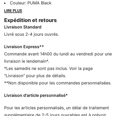
capuche réglable s’associe aux poignets et à l'ourlet
Couleur
:
PUMA Black
côtelés pour assurer un ajustement parfait. Profite de
LIRE PLUS
chaque moment avec le style intemporel et le confort
Expédition et retours
imbattable de PUMA.
Livraison Standard
CARACTÉRISTIQUES + AVANTAGES
Confectionné avec un minimum de 50 % de matériaux
Livré sous 2-4 jours ouvrés.
recyclés
DÉTAILS
Livraison Express**
Coupe régulière
Commande avant 14h00 du lundi au vendredi pour une
polaire
livraison le lendemain*.
Longueur normale
*Les samedis ne sont pas inclus. Voir la page
Avec capuche
"Livraison" pour plus de détails.
Manches longues
**Non disponible pour les commandes personnalisées.
Poche kangourou
Détails brandés PUMA
Livraison d'article personnalisé*
Pour les articles personnalisés, un délai de traitement
supplémentaire de 2-5 jours ouvrables est à prévoir.