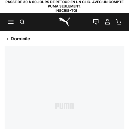
PASSE DE 30 À 60 JOURS DE RETOUR EN UN CLIC. AVEC UN COMPTE
PUMA SEULEMENT.
INSCRIS-TOI
RECHERCHE
LIVE CHAT
MON C
PA
PUMA.com
Domicile