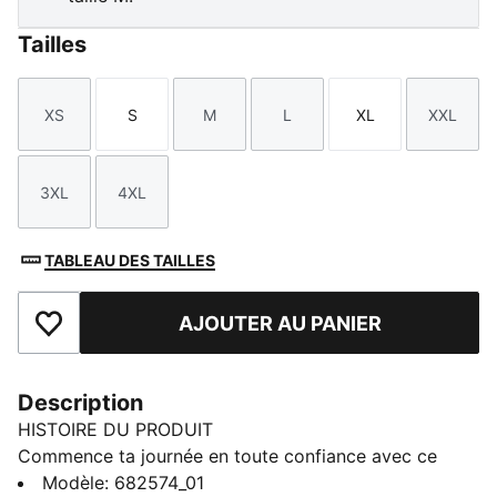
Tailles
XS
S
M
L
XL
XXL
Taille
Taille
Taille
Taille
Taille
Taille
3XL
4XL
Taille
Taille
TABLEAU DES TAILLES
AJOUTER AU PANIER
Ajouter aux favoris
Description
HISTOIRE DU PRODUIT
Commence ta journée en toute confiance avec ce
sweat à capuche orné du logo PUMA N° 1 brodé. La
Modèle
:
682574_01