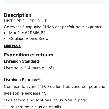
Description
HISTOIRE DU PRODUIT
Ce sweat à capuche PUMA est parfait pour exprimer
son côté audacieux. Il est doté d'un motif saisissant
Modèle
:
629866_87
imprimé au rouleau, du logo PUMA Cat brodé sur la
Couleur
:
Alpine Snow
manche, et d'une capuche doublée de jersey. Une
LIRE PLUS
chose est sûre, tu feras sensation partout sur ton
Expédition et retours
passage ! C’est le modèle parfait pour exprimer son
Livraison Standard
style unique et se démarquer.
CARACTÉRISTIQUES + AVANTAGES
Livré sous 2-4 jours ouvrés.
Confectionné avec un minimum de 20 % de coton
recyclé
Livraison Express**
DÉTAILS
Commande avant 14h00 du lundi au vendredi pour une
Coupe décontractée
livraison le lendemain*.
Tissu éponge
*Les samedis ne sont pas inclus. Voir la page
Longueur normale
"Livraison" pour plus de détails.
Capuche