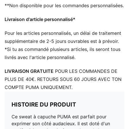
**Non disponible pour les commandes personnalisées.
Manches longues
Poche kangourou
Livraison d'article personnalisé*
PUMA Enfant et Adolescent : recommandé pour les
enfants âgés de 8 à 16 ans
Pour les articles personnalisés, un délai de traitement
supplémentaire de 2-5 jours ouvrables est à prévoir.
*Si tu as commandé plusieurs articles, ils seront tous
livrés avec l'article personnalisé.
LIVRAISON GRATUITE
POUR LES COMMANDES DE
PLUS DE 40€. RETOURS SOUS 60 JOURS AVEC TON
COMPTE PUMA UNIQUEMENT.
HISTOIRE DU PRODUIT
Ce sweat à capuche PUMA est parfait pour
exprimer son côté audacieux. Il est doté d'un