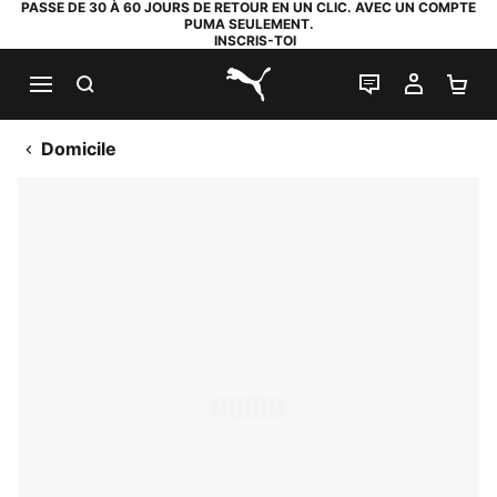
PASSE DE 30 À 60 JOURS DE RETOUR EN UN CLIC. AVEC UN COMPTE
PUMA SEULEMENT.
INSCRIS-TOI
RECHERCHE
LIVE CHAT
MON C
PA
PUMA.com
Domicile