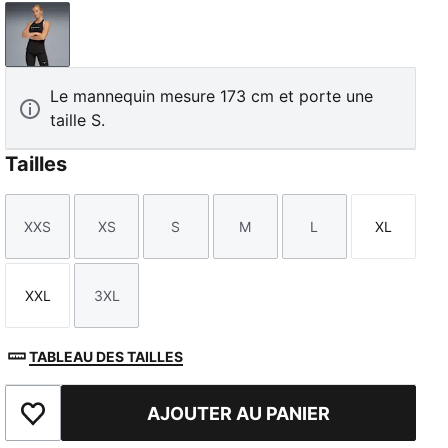
PUMA Black
Le mannequin mesure 173 cm et porte une
taille S.
Tailles
XXS
XS
S
M
L
XL
Taille
Taille
Taille
Taille
Taille
Taille
XXL
3XL
Taille
Taille
TABLEAU DES TAILLES
AJOUTER AU PANIER
Ajouter aux favoris