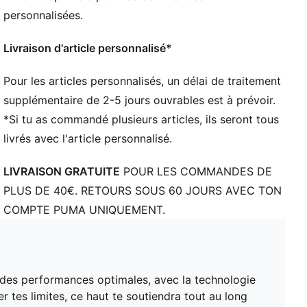
recyclés
personnalisées.
DÉTAILS
Coupe : Régulière
Livraison d'article personnalisé*
Matière principale : Jersey simple
Col : Col rond
Pour les articles personnalisés, un délai de traitement
Sans manches
supplémentaire de 2-5 jours ouvrables est à prévoir.
Longueur : Régulière
*Si tu as commandé plusieurs articles, ils seront tous
Fentes latérales pour une meilleure liberté de
livrés avec l'article personnalisé.
mouvement
LIVRAISON GRATUITE
POUR LES COMMANDES DE
PLUS DE 40€. RETOURS SOUS 60 JOURS AVEC TON
COMPTE PUMA UNIQUEMENT.
 des performances optimales, avec la technologie
r tes limites, ce haut te soutiendra tout au long