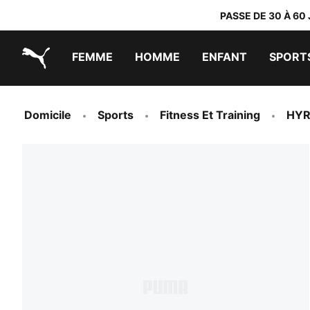
PASSE DE 30 À 60
FEMME
HOMME
ENFANT
SPORT
PUMA.com
PUMA x TRANSFORMERS
PUMA x DORA THE EXPLORER
Chaussures faciles à enfiler
Baskets à moins de 60 CHF
Vêtements à moins de 30 CHF
Domicile
Sports
Fitness Et Training
HY