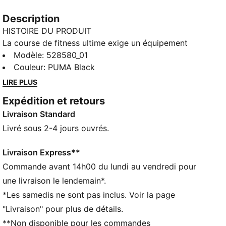
Description
HISTOIRE DU PRODUIT
La course de fitness ultime exige un équipement
capable de suivre le rythme. Ce haut PUMA x HYROX
Modèle
:
528580_01
offre des performances optimales, avec la
Couleur
:
PUMA Black
technologie dryCELL pour gérer l’humidité et des
LIRE PLUS
fentes latérales pour une mobilité accrue. Lorsque tu
Expédition et retours
es prêt à repousser tes limites, ce haut te soutiendra
Livraison Standard
tout au long du chemin.
CARACTÉRISTIQUES + AVANTAGES
Livré sous 2-4 jours ouvrés.
CONFORT ET COUPE PREMIUM Les tissus
CLOUDSPUN ultra doux associent design performant
Livraison Express**
et extensibilité dans tous les sens pour une liberté de
Commande avant 14h00 du lundi au vendredi pour
mouvement et un confort améliorés
une livraison le lendemain*.
GESTION DE L’HUMIDITÉ : Les tissus techniques
*Les samedis ne sont pas inclus. Voir la page
dryCELL évacuent l'humidité pour t’aider à rester à
"Livraison" pour plus de détails.
l'aise et au sec
**Non disponible pour les commandes
Confectionné avec un minimum de 90 % de matériaux