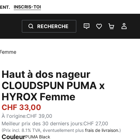
INSCRIS-TOI
ENT.
RECHERCHE
LIVE CHAT
FAVORIS 0
PANIER 0
MON
 Femme
Haut à dos nageur
CLOUDSPUN PUMA x
HYROX Femme
CHF 33,00
À l'origine
:
CHF 39,00
Meilleur prix des 30 derniers jours
:
CHF 27,00
(Prix incl. 8.1% TVA, éventuellement plus
frais de livraison.
)
Couleur
PUMA Black